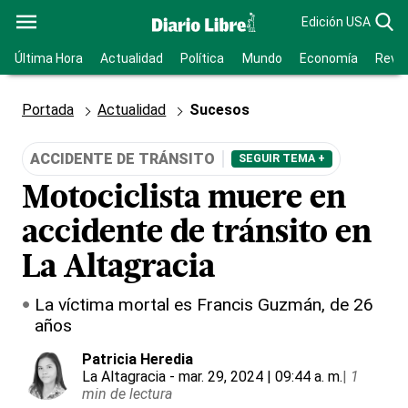
Edición USA
Última Hora
Actualidad
Política
Mundo
Economía
Revis
Portada
Actualidad
Sucesos
ACCIDENTE DE TRÁNSITO
SEGUIR TEMA +
Motociclista muere en
accidente de tránsito en
La Altagracia
La víctima mortal es Francis Guzmán, de 26
años
Patricia Heredia
La Altagracia
- mar. 29, 2024 | 09:44 a. m.
|
1
min de lectura