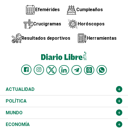
Efemérides
Cumpleaños
Crucigramas
Horóscopos
Resultados deportivos
Herramientas
ACTUALIDAD
Nacional
POLÍTICA
Ciudad
Partidos
MUNDO
Educación
JCE
Estados Unidos
ECONOMÍA