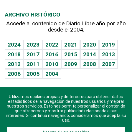
Macroeconomía
Mi mascota
Resultados deportivos
Lecturas
Planeta
Efemérides
ARCHIVO HISTÓRICO
Hablando con el pediatra
Línea de hit
Más firmas
Hecho en casa
Cumpleaños
Accede al contenido de Diario Libre año por año
desde el 2004.
Diario de nutrición
BRV
Mundo gamer
RSS
Vida y familia
TBT Deportivo
Guía del dinero
Horóscopos
2024
2023
2022
2021
2020
2019
Eñe
2018
2017
2016
2015
2014
2013
Crucigramas
2012
2011
2010
2009
2008
2007
Celebrando la vida
2006
2005
2004
Sin complejos
En pocas palabras
Utilizamos cookies propias y de terceros para obtener datos
Descarga nuestras aplicaciones para Android, iOS y
Escuchando al corazón
estadísticos de la navegación de nuestros usuarios y mejorar
sistema Huawei.
nuestros servicios. Esto nos permite personalizar el contenido
que ofrecemos y mostrar publicidad relacionada a sus
Economía Personal
intereses. Si continúa navegando, consideramos que acepta su
uso.
Consulta Libre