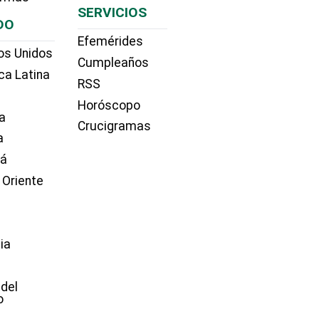
SERVICIOS
DO
Efemérides
os Unidos
Cumpleaños
ca Latina
RSS
Horóscopo
a
Crucigramas
a
dá
 Oriente
ia
e
 del
o