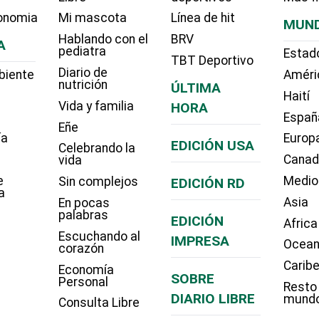
onomia
Mi mascota
Línea de hit
MUN
Hablando con el
BRV
A
pediatra
Estad
TBT Deportivo
Diario de
biente
Améri
nutrición
ÚLTIMA
Haití
Vida y familia
HORA
Españ
Eñe
ía
Europ
EDICIÓN USA
Celebrando la
Cana
vida
e
Medio
Sin complejos
EDICIÓN RD
a
Asia
En pocas
palabras
EDICIÓN
Africa
Escuchando al
IMPRESA
Ocean
corazón
Carib
Economía
SOBRE
Personal
Resto
DIARIO LIBRE
mund
Consulta Libre