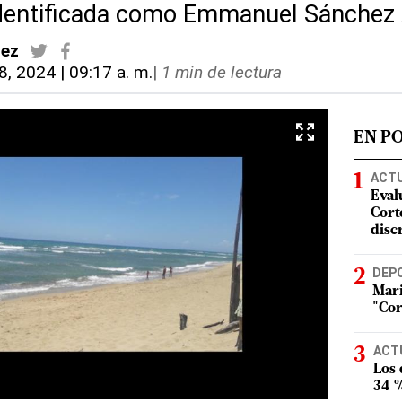
identificada como Emmanuel Sánchez 
dez
8, 2024 | 09:17 a. m.
|
1 min de lectura
EN P
ACT
Eval
Corte
disc
DEP
Mari
"Cor
ACT
Los
34 %