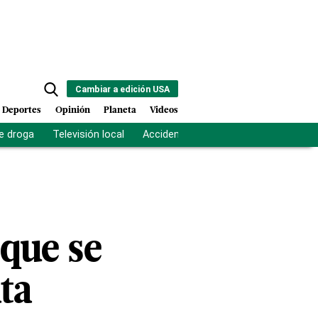
Cambiar a edición USA
Deportes
Opinión
Planeta
Videos
e droga
Televisión local
Accidente Los Ríos
Fuerza antipand
que se
ta