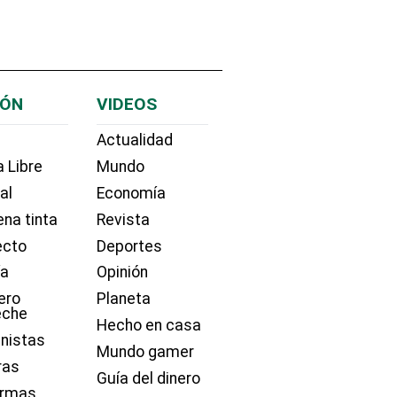
IÓN
VIDEOS
Actualidad
 Libre
Mundo
ial
Economía
na tinta
Revista
ecto
Deportes
ía
Opinión
ero
Planeta
eche
Hecho en casa
nistas
Mundo gamer
ras
Guía del dinero
irmas