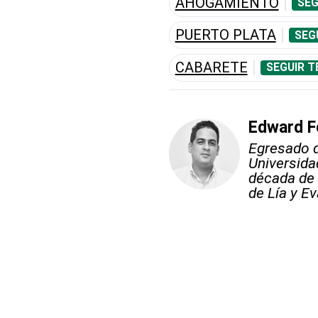
AHOGAMIENTO
SEG
PUERTO PLATA
SEG
CABARETE
SEGUIR T
Edward F
Egresado d
Universid
década de 
de Lía y Ev