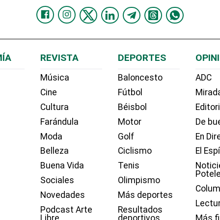
ÍA
REVISTA
DEPORTES
OPIN
Música
Baloncesto
ADC
Cine
Fútbol
Mirada
Cultura
Béisbol
Editor
Farándula
Motor
De bue
Moda
Golf
En Dir
Belleza
Ciclismo
El Esp
Buena Vida
Tenis
Notici
Potel
Sociales
Olimpismo
Colum
Novedades
Más deportes
Lectu
Podcast Arte
Resultados
Libre
deportivos
Más f