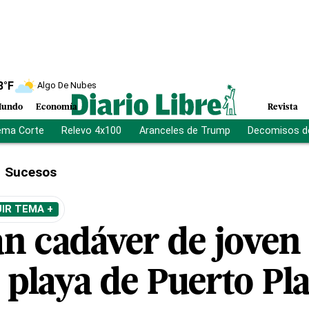
8
°F
Algo De Nubes
undo
Economía
Revista
ema Corte
Relevo 4x100
Aranceles de Trump
Decomisos d
Sucesos
IR TEMA +
n cadáver de joven 
 playa de Puerto Pla