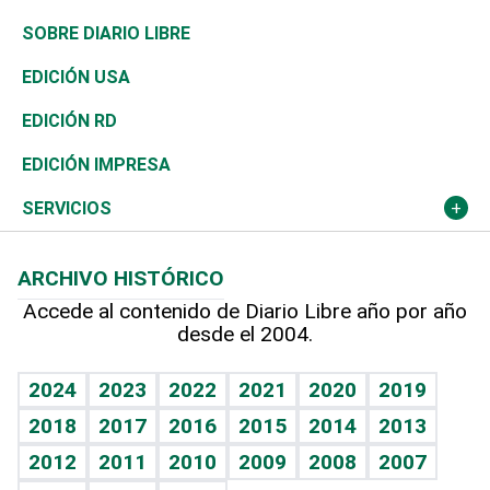
José Boquete
Asia
Consumo
Belleza
Golf
De buena tinta
Clima
Mundo
SOBRE DIARIO LIBRE
Reportajes
África
Vivienda
Buena Vida
Ciclismo
En Directo
Tecnología
Economía
EDICIÓN USA
Ocenanía
Telecom.
Sociales
Tenis
El Espía
Historia
Revista
EDICIÓN RD
Caribe
Global y variable
Novedades
Olimpismo
Noticiero Poteleche
Martes de tecnología
Deportes
EDICIÓN IMPRESA
Resto del mundo
Economía personal
Podcast Arte Libre
Más deportes
Columnistas
Cambio climático
Opinión
SERVICIOS
Macroeconomía
Mi mascota
Resultados deportivos
Lecturas
Planeta
Efemérides
ARCHIVO HISTÓRICO
Hablando con el pediatra
Línea de hit
Más firmas
Hecho en casa
Cumpleaños
Accede al contenido de Diario Libre año por año
desde el 2004.
Diario de nutrición
BRV
Mundo gamer
RSS
Vida y familia
TBT Deportivo
Guía del dinero
Horóscopos
2024
2023
2022
2021
2020
2019
Eñe
2018
2017
2016
2015
2014
2013
Crucigramas
2012
2011
2010
2009
2008
2007
Celebrando la vida