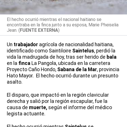
El hecho ocurrió mientras el nacional haitiano se
encontraba en la finca junto a su esposa, Marie Pheiselia
Jean. (
FUENTE EXTERNA
)
Un
trabajador
agrícola de nacionalidad haitiana,
identificado como Saintiloire
Saintelus
, perdió la
vida la madrugada de hoy, tras ser herido de
bala
en la
finca
La Pangola, ubicada en la carretera
Proyecto Caño Hondo,
Sabana de la Mar
, provincia
Hato Mayor. El hecho ocurrió durante un presunto
asalto.
El disparo, que impactó en la región clavicular
derecha y salió por la región escapular, fue la
causa de
muerte,
según el informe del médico
legista actuante.
El hecho ocurrió mientras
Saintelus
se