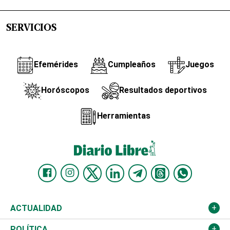
SERVICIOS
Efemérides
Cumpleaños
Juegos
Horóscopos
Resultados deportivos
Herramientas
ACTUALIDAD
Nacional
POLÍTICA