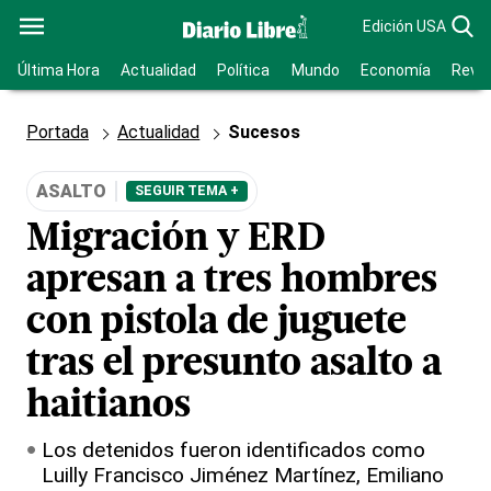
Edición USA
Última Hora
Actualidad
Política
Mundo
Economía
Revis
Portada
Actualidad
Sucesos
ASALTO
SEGUIR TEMA +
Migración y ERD
apresan a tres hombres
con pistola de juguete
tras el presunto asalto a
haitianos
Los detenidos fueron identificados como
Luilly Francisco Jiménez Martínez, Emiliano