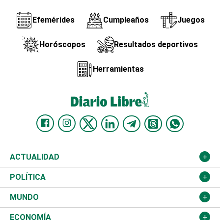
Efemérides
Cumpleaños
Juegos
Horóscopos
Resultados deportivos
Herramientas
ACTUALIDAD
Nacional
POLÍTICA
Ciudad
Partidos
MUNDO
Educación
JCE
Estados Unidos
ECONOMÍA