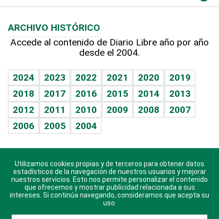
Macroeconomía
Mi mascota
Resultados deportivos
Noticiero Poteleche
Planeta
Efemérides
ARCHIVO HISTÓRICO
Hablando con el pediatra
Línea de hit
Columnistas
Hecho en casa
Cumpleaños
Accede al contenido de Diario Libre año por año
desde el 2004.
Diario de nutrición
Libreta deportiva
Lecturas
Mundo gamer
RSS
Vida y familia
BRV
Más firmas
Guía del dinero
Horóscopos
2024
2023
2022
2021
2020
2019
Eñe
TBT Deportivo
2018
2017
2016
2015
2014
2013
Juegos
2012
2011
2010
2009
2008
2007
Celebrando la vida
2006
2005
2004
Sin complejos
En pocas palabras
Utilizamos cookies propias y de terceros para obtener datos
Descarga nuestras aplicaciones para Android, iOS y
Escuchando al corazón
estadísticos de la navegación de nuestros usuarios y mejorar
sistema Huawei.
nuestros servicios. Esto nos permite personalizar el contenido
que ofrecemos y mostrar publicidad relacionada a sus
Economía Personal
intereses. Si continúa navegando, consideramos que acepta su
uso.
Consulta Libre