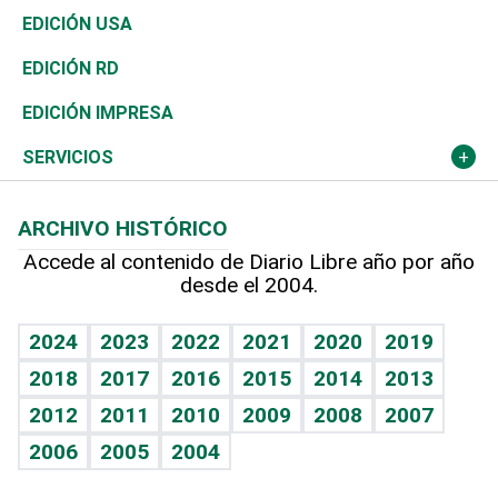
Reportajes
África
Vivienda
Buena Vida
Ciclismo
De buena tinta
Tecnología
Economía
EDICIÓN USA
Ocenanía
Telecom.
Sociales
Tenis
En Directo
Historia
Revista
EDICIÓN RD
Caribe
Global y variable
Novedades
Olimpismo
Frente al Statu Quo
Despertando al gigante
Deportes
EDICIÓN IMPRESA
Resto del mundo
Economía personal
Podcast Arte Libre
Más deportes
El Espía
Cambio climático
Opinión
SERVICIOS
Macroeconomía
Mi mascota
Resultados deportivos
Noticiero Poteleche
Planeta
Efemérides
ARCHIVO HISTÓRICO
Hablando con el pediatra
Línea de hit
Columnistas
Hecho en casa
Cumpleaños
Accede al contenido de Diario Libre año por año
desde el 2004.
Diario de nutrición
Libreta deportiva
Lecturas
Mundo gamer
RSS
Vida y familia
BRV
Más firmas
Guía del dinero
Horóscopos
2024
2023
2022
2021
2020
2019
Eñe
TBT Deportivo
2018
2017
2016
2015
2014
2013
Juegos
2012
2011
2010
2009
2008
2007
Celebrando la vida
2006
2005
2004
Sin complejos