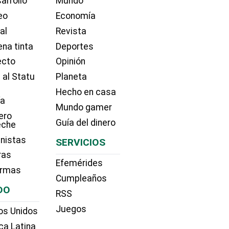
arrollo
Mundo
eo
Economía
ial
Revista
na tinta
Deportes
ecto
Opinión
 al Statu
Planeta
Hecho en casa
ía
Mundo gamer
ero
Guía del dinero
eche
nistas
SERVICIOS
ras
Efemérides
irmas
Cumpleaños
DO
RSS
Juegos
os Unidos
ca Latina