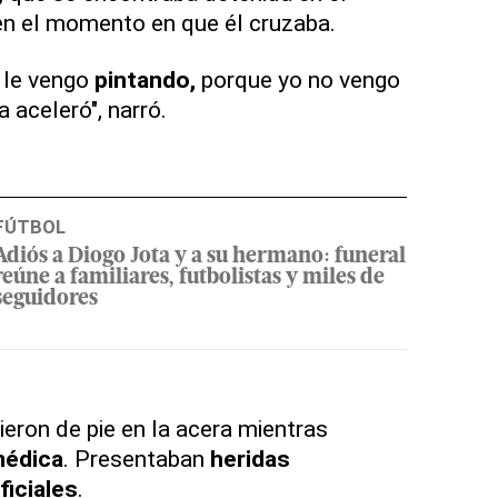
 en el momento en que él cruzaba.
o le vengo
pintando,
porque yo no vengo
 aceleró", narró.
FÚTBOL
Adiós a Diogo Jota y a su hermano: funeral
reúne a familiares, futbolistas y miles de
seguidores
ron de pie en la acera mientras
médica
. Presentaban
heridas
iciales
.