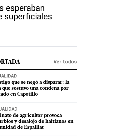
as esperaban
 superficiales
Ver todos
ORTADA
UALIDAD
stigo que se negó a disparar: la
a que sostuvo una condena por
tado en Capotillo
UALIDAD
inato de agricultor provoca
urbios y desalojo de haitianos en
nidad de Espaillat