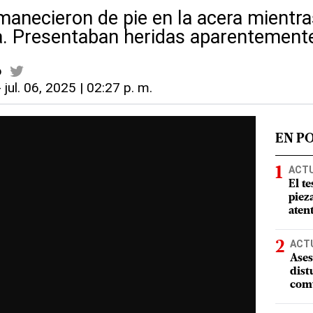
manecieron de pie en la acera mientr
. Presentaban heridas aparentemente
o
-
jul. 06, 2025 | 02:27 p. m.
EN P
ACT
El te
piez
aten
ACT
Ases
dist
comu