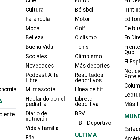
Cine
Fútbol
En Des
Cultura
Béisbol
Tintin
Farándula
Motor
Editor
Moda
Golf
De bue
Belleza
Ciclismo
En Dir
Buena Vida
Tenis
Frente
Quo
Sociales
Olimpismo
El Esp
Novedades
Más deportes
Notici
Podcast Arte
Resultados
Potel
Libre
deportivos
Colum
onomia
Mi mascota
Línea de hit
Lectu
Hablando con el
Libreta
A
pediatra
deportiva
Más f
Diario de
BRV
biente
MUN
nutrición
TBT Deportivo
Vida y familia
Estad
ÚLTIMA
Eñe
Améri