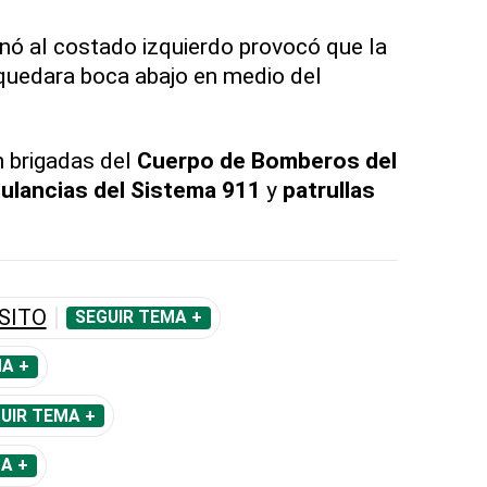
inó al costado izquierdo provocó que la
 quedara boca abajo en medio del
n brigadas del
Cuerpo de Bomberos del
ulancias del Sistema 911
y
patrullas
SITO
SEGUIR TEMA +
A +
UIR TEMA +
A +