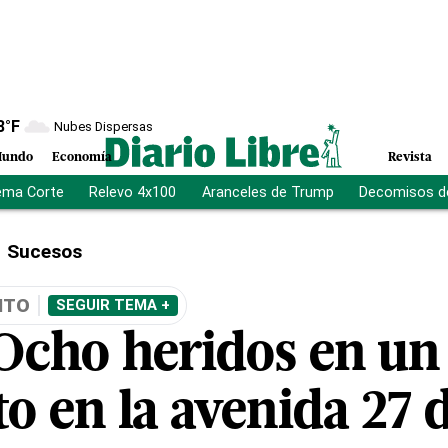
8
°F
Nubes Dispersas
undo
Economía
Revista
ema Corte
Relevo 4x100
Aranceles de Trump
Decomisos d
Sucesos
ITO
SEGUIR TEMA +
Ocho heridos en un
to en la avenida 27 