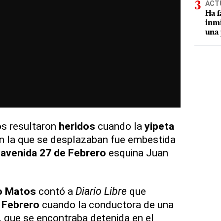
ACT
Ha f
inmi
una 
os resultaron
heridos
cuando la
yipeta
n la que se desplazaban fue embestida
a
avenida
27 de Febrero
esquina Juan
o Matos
contó a
Diario Libre
que
 Febrero
cuando la conductora de una
, que se encontraba detenida en el