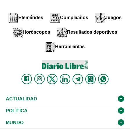
Efemérides
Cumpleaños
Juegos
Horóscopos
Resultados deportivos
Herramientas
ACTUALIDAD
Nacional
POLÍTICA
Ciudad
Partidos
MUNDO