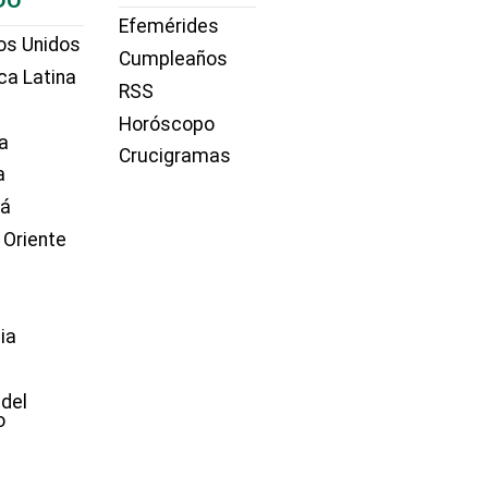
DO
Efemérides
os Unidos
Cumpleaños
ca Latina
RSS
Horóscopo
a
Crucigramas
a
dá
 Oriente
ia
e
 del
o