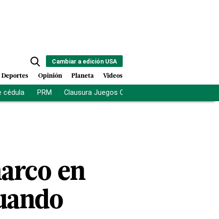
Cambiar a edición USA
Deportes
Opinión
Planeta
Videos
e cédula
PRM
Clausura Juegos Centroamericanos
De la Es
narco en
cuando