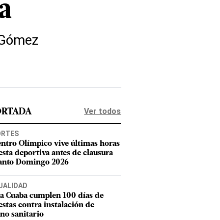
a
z Gómez
Ver todos
ORTADA
ORTES
entro Olímpico vive últimas horas
iesta deportiva antes de clausura
anto Domingo 2026
UALIDAD
a Cuaba cumplen 100 días de
estas contra instalación de
eno sanitario