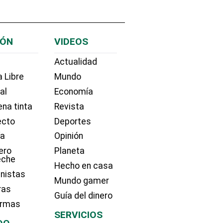
IÓN
VIDEOS
Actualidad
 Libre
Mundo
ial
Economía
na tinta
Revista
ecto
Deportes
ía
Opinión
ero
Planeta
eche
Hecho en casa
nistas
Mundo gamer
ras
Guía del dinero
irmas
SERVICIOS