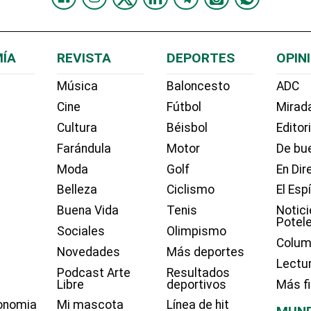
ÍA
REVISTA
DEPORTES
OPIN
Música
Baloncesto
ADC
Cine
Fútbol
Mirada
Cultura
Béisbol
Editor
Farándula
Motor
De bue
Moda
Golf
En Dir
Belleza
Ciclismo
El Esp
Buena Vida
Tenis
Notici
Potel
Sociales
Olimpismo
Colum
Novedades
Más deportes
Lectu
Podcast Arte
Resultados
Libre
deportivos
Más f
onomia
Mi mascota
Línea de hit