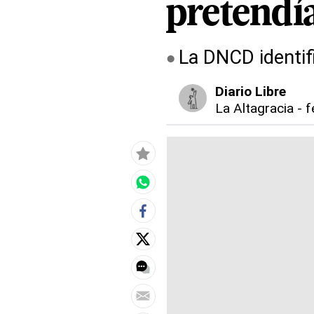
pretendí
La DNCD identif
Diario Libre
La Altagracia
-
f