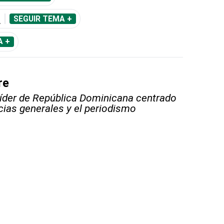
O
SEGUIR TEMA +
A +
re
líder de República Dominicana centrado
icias generales y el periodismo