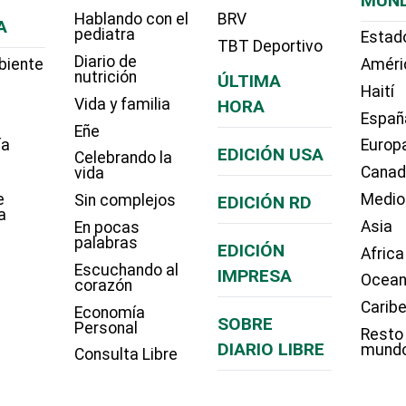
MUN
Hablando con el
BRV
A
pediatra
Estad
TBT Deportivo
Diario de
biente
Améri
nutrición
ÚLTIMA
Haití
Vida y familia
HORA
Españ
Eñe
ía
Europ
EDICIÓN USA
Celebrando la
Cana
vida
e
Medio
Sin complejos
EDICIÓN RD
a
Asia
En pocas
palabras
EDICIÓN
Africa
Escuchando al
IMPRESA
Ocean
corazón
Carib
Economía
SOBRE
Personal
Resto
DIARIO LIBRE
mund
Consulta Libre