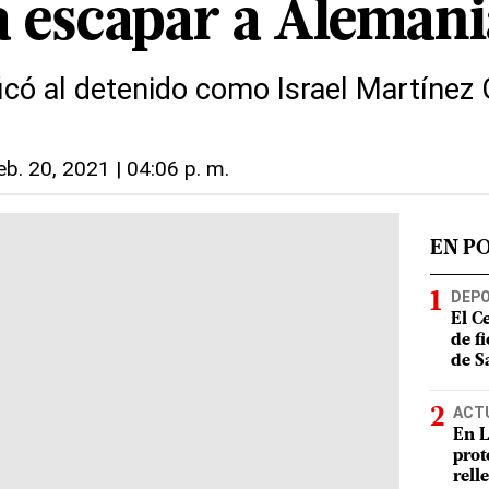
a escapar a Alemani
icó al detenido como Israel Martíne
eb. 20, 2021 | 04:06 p. m.
EN P
DEP
El C
de f
de S
ACT
En L
prot
rell