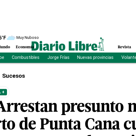
6
°F
Muy Nuboso
undo
Economía
Revista
ibe
Combustibles
Jorge Frías
Nuevas provincias
Volant
Sucesos
 +
Arrestan presunto 
to de Punta Cana 