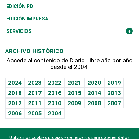
Ocenanía
Telecom.
Sociales
Tenis
El Espía
Historia
Revista
EDICIÓN RD
Caribe
Global y variable
Novedades
Olimpismo
Noticiero Poteleche
Martes de tecnología
Deportes
EDICIÓN IMPRESA
Resto del mundo
Economía personal
Podcast Arte Libre
Más deportes
Columnistas
Cambio climático
Opinión
SERVICIOS
Macroeconomía
Mi mascota
Resultados deportivos
Lecturas
Planeta
Efemérides
ARCHIVO HISTÓRICO
Hablando con el pediatra
Línea de hit
Más firmas
Hecho en casa
Cumpleaños
Accede al contenido de Diario Libre año por año
desde el 2004.
Diario de nutrición
BRV
Mundo gamer
RSS
Vida y familia
TBT Deportivo
Guía del dinero
Horóscopos
2024
2023
2022
2021
2020
2019
Eñe
2018
2017
2016
2015
2014
2013
Crucigramas
2012
2011
2010
2009
2008
2007
Celebrando la vida
2006
2005
2004
Sin complejos
En pocas palabras
Utilizamos cookies propias y de terceros para obtener datos