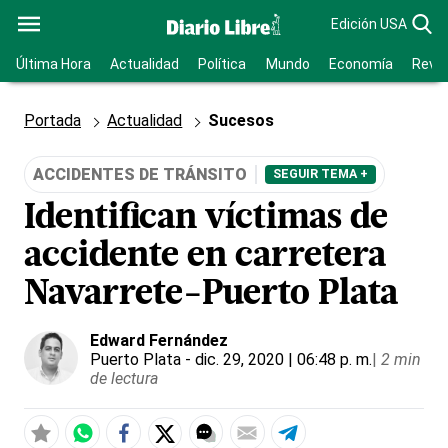
Edición USA
Última Hora
Actualidad
Política
Mundo
Economía
Revis
Portada
Actualidad
Sucesos
ACCIDENTES DE TRÁNSITO
SEGUIR TEMA +
Identifican víctimas de
accidente en carretera
Navarrete-Puerto Plata
Edward Fernández
Puerto Plata
- dic. 29, 2020 | 06:48 p. m.
|
2 min
de lectura