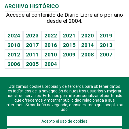
ARCHIVO HISTÓRICO
Hablando con el pediatra
Línea de hit
Más firmas
Hecho en casa
Cumpleaños
Accede al contenido de Diario Libre año por año
desde el 2004.
Diario de nutrición
BRV
Mundo gamer
RSS
Vida y familia
TBT Deportivo
Guía del dinero
Horóscopos
2024
2023
2022
2021
2020
2019
Eñe
2018
2017
2016
2015
2014
2013
Crucigramas
2012
2011
2010
2009
2008
2007
Celebrando la vida
2006
2005
2004
Sin complejos
En pocas palabras
Utilizamos cookies propias y de terceros para obtener datos
Descarga nuestras aplicaciones para Android, iOS y
Escuchando al corazón
estadísticos de la navegación de nuestros usuarios y mejorar
sistema Huawei.
nuestros servicios. Esto nos permite personalizar el contenido
que ofrecemos y mostrar publicidad relacionada a sus
Economía Personal
intereses. Si continúa navegando, consideramos que acepta su
uso.
Consulta Libre
Acepto el uso de cookies
© 2021 Diario Libre, todos los derechos reservados.