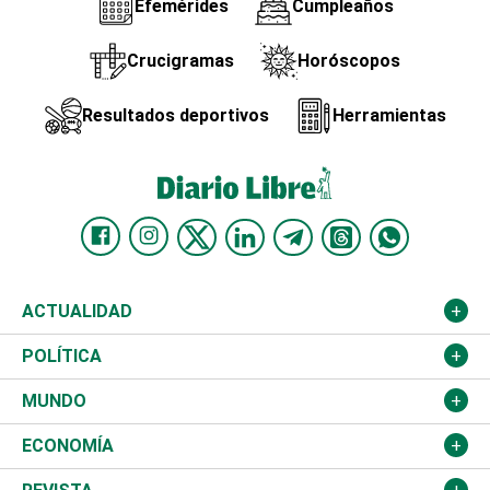
Efemérides
Cumpleaños
Crucigramas
Horóscopos
Resultados deportivos
Herramientas
ACTUALIDAD
Nacional
POLÍTICA
Ciudad
Partidos
MUNDO
Educación
JCE
Estados Unidos
ECONOMÍA
Salud
TSE
América Latina