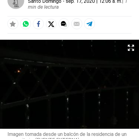
Santo Domingo
- sep. 17, 2020 | 12:06 a. m.
|
1
min de lectura
Imagen tomada desde un balcón de la residencia de un