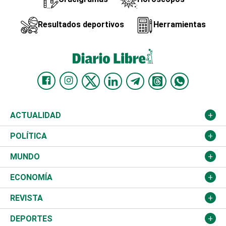
Resultados deportivos
Herramientas
ACTUALIDAD
Nacional
POLÍTICA
Ciudad
Partidos
MUNDO
Educación
JCE
Estados Unidos
ECONOMÍA
Salud
TSE
América Latina
Finanzas
REVISTA
Justicia
Congreso Nacional
Haití
Turismo
Música
DEPORTES