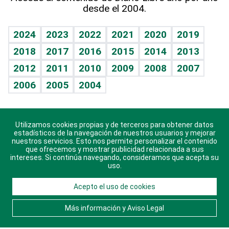
desde el 2004.
Diario de nutrición
BRV
Mundo gamer
RSS
Vida y familia
TBT Deportivo
Guía del dinero
Horóscopos
2024
2023
2022
2021
2020
2019
Eñe
2018
2017
2016
2015
2014
2013
Crucigramas
2012
2011
2010
2009
2008
2007
Celebrando la vida
2006
2005
2004
Sin complejos
En pocas palabras
Utilizamos cookies propias y de terceros para obtener datos
Descarga nuestras aplicaciones para Android, iOS y
Escuchando al corazón
estadísticos de la navegación de nuestros usuarios y mejorar
sistema Huawei.
nuestros servicios. Esto nos permite personalizar el contenido
que ofrecemos y mostrar publicidad relacionada a sus
Economía Personal
intereses. Si continúa navegando, consideramos que acepta su
uso.
Consulta Libre
Acepto el uso de cookies
© 2021 Diario Libre, todos los derechos reservados.
Consulta el
Aviso Legal
. Ponte en
Contacto
con
Más información y Aviso Legal
nosotros y conoce más sobre Diario Libre