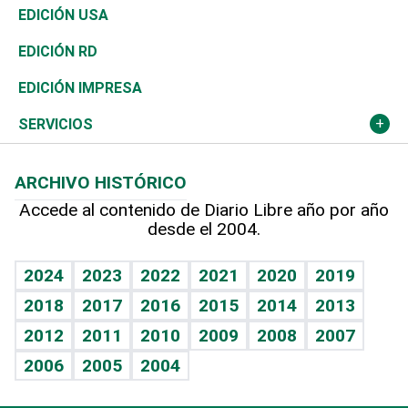
Reportajes
África
Vivienda
Buena Vida
Ciclismo
En Directo
Tecnología
Economía
EDICIÓN USA
Ocenanía
Telecom.
Sociales
Tenis
El Espía
Historia
Revista
EDICIÓN RD
Caribe
Global y variable
Novedades
Olimpismo
Noticiero Poteleche
Martes de tecnología
Deportes
EDICIÓN IMPRESA
Resto del mundo
Economía personal
Podcast Arte Libre
Más deportes
Columnistas
Cambio climático
Opinión
SERVICIOS
Macroeconomía
Mi mascota
Resultados deportivos
Lecturas
Planeta
Efemérides
ARCHIVO HISTÓRICO
Hablando con el pediatra
Línea de hit
Más firmas
Hecho en casa
Cumpleaños
Accede al contenido de Diario Libre año por año
desde el 2004.
Diario de nutrición
BRV
Mundo gamer
RSS
Vida y familia
TBT Deportivo
Guía del dinero
Horóscopos
2024
2023
2022
2021
2020
2019
Eñe
2018
2017
2016
2015
2014
2013
Crucigramas
2012
2011
2010
2009
2008
2007
Celebrando la vida
2006
2005
2004
Sin complejos