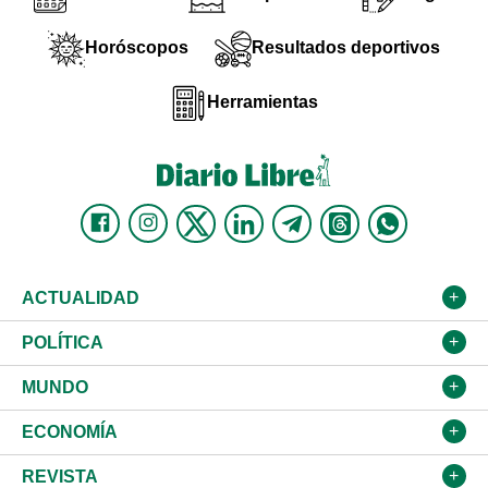
Horóscopos
Resultados deportivos
Herramientas
ACTUALIDAD
Nacional
POLÍTICA
Ciudad
Partidos
MUNDO
Educación
JCE
Estados Unidos
ECONOMÍA
Salud
TSE
América Latina
Finanzas
REVISTA