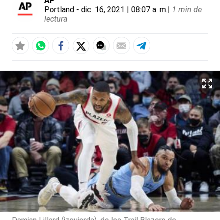
AP
Portland
- dic. 16, 2021 | 08:07 a. m.
|
1 min de
lectura