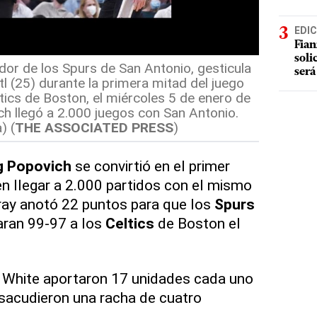
EDIC
Fian
soli
or de los Spurs de San Antonio, gesticula
será
tl (25) durante la primera mitad del juego
ltics de Boston, el miércoles 5 de enero de
h llegó a 2.000 juegos con San Antonio.
) (
THE ASSOCIATED PRESS
)
g Popovich
se convirtió en el primer
n llegar a 2.000 partidos con el mismo
ray anotó 22 puntos para que los
Spurs
ran 99-97 a los
Celtics
de Boston el
k White aportaron 17 unidades cada uno
 sacudieron una racha de cuatro