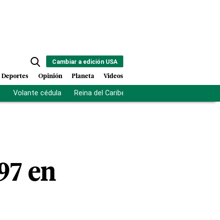
Cambiar a edición USA
Deportes
Opinión
Planeta
Videos
s
Volante cédula
Reina del Caribe
Clausura Juegos Centro
97 en