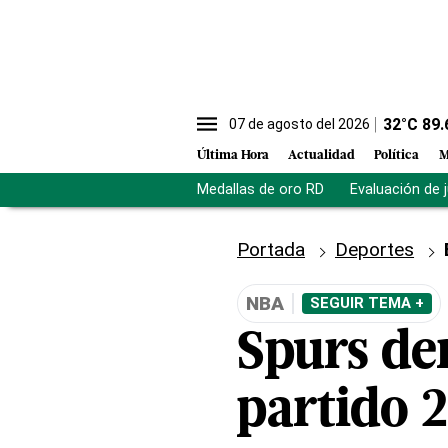
32
°C
89.
07 de agosto del 2026
Última Hora
Actualidad
Política
M
Medallas de oro RD
Evaluación de 
Portada
Deportes
NBA
SEGUIR TEMA +
Spurs der
partido 