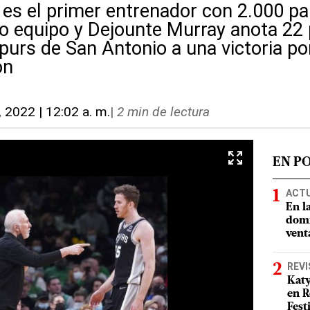
es el primer entrenador con 2.000 par
o equipo y Dejounte Murray anota 22
purs de San Antonio a una victoria po
on
, 2022 | 12:02 a. m.
|
2 min de lectura
EN P
ACT
En l
domi
vent
REVI
Katy
en R
Fest