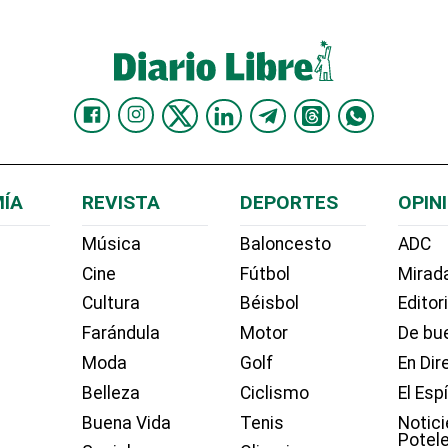
ÍA
REVISTA
DEPORTES
OPIN
Música
Baloncesto
ADC
Cine
Fútbol
Mirada
Cultura
Béisbol
Editor
Farándula
Motor
De bue
Moda
Golf
En Dir
Belleza
Ciclismo
El Esp
Buena Vida
Tenis
Notici
Potel