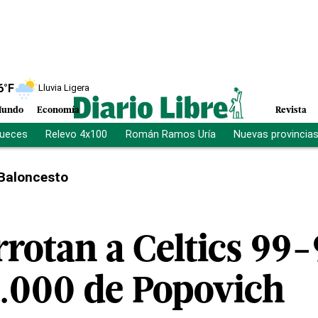
6
°F
Lluvia Ligera
undo
Economía
Revista
jueces
Relevo 4x100
Román Ramos Uría
Nuevas provincia
Baloncesto
rotan a Celtics 99-
2.000 de Popovich