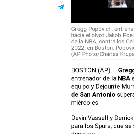
Gregg Popovich, entrenad
hacia el pívot Jakob Poel
de la NBA, contra los Ce
2022, en Boston. Popovic
(AP Photo/Charles Krupa
BOSTON (AP) —
Greg
entrenador de la
NBA
e
equipo y Dejounte Mur
de San Antonio
supera
miércoles.
Devin Vassell y Derric
para los Spurs, que se
derrotas.