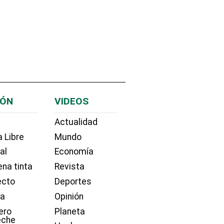
IÓN
VIDEOS
Actualidad
 Libre
Mundo
ial
Economía
na tinta
Revista
ecto
Deportes
ía
Opinión
ero
Planeta
eche