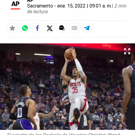
AP
Sacramento
- ene. 15, 2022 | 09:01 a. m.
|
2 min
de lectura