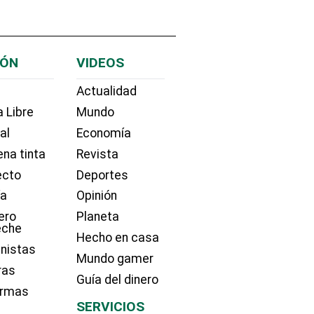
IÓN
VIDEOS
Actualidad
 Libre
Mundo
ial
Economía
na tinta
Revista
ecto
Deportes
ía
Opinión
ero
Planeta
eche
Hecho en casa
nistas
Mundo gamer
ras
Guía del dinero
irmas
SERVICIOS