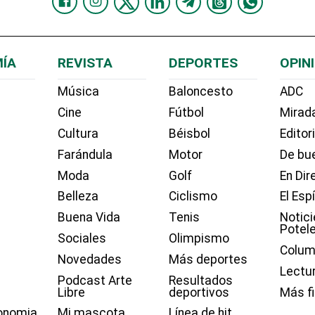
ÍA
REVISTA
DEPORTES
OPIN
Música
Baloncesto
ADC
Cine
Fútbol
Mirada
Cultura
Béisbol
Editor
Farándula
Motor
De bue
Moda
Golf
En Dir
Belleza
Ciclismo
El Esp
Buena Vida
Tenis
Notici
Potel
Sociales
Olimpismo
Colum
Novedades
Más deportes
Lectu
Podcast Arte
Resultados
Libre
deportivos
Más f
onomia
Mi mascota
Línea de hit