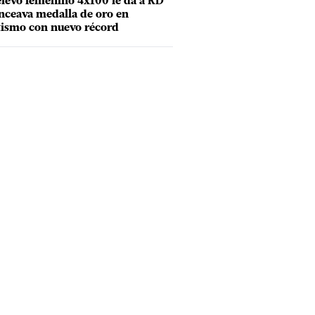
elevo femenino 4x100 le da a RD
nceava medalla de oro en
tismo con nuevo récord