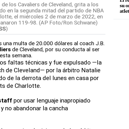
El r
 de los Cavaliers de Cleveland, grita a los
su o
ado en la segunda mitad del partido de NBA
atle
lotte, el miércoles 2 de marzo de 2022, en
 ganaron 119-98. (AP Foto/Ron Schwane)
SS
)
s una multa de 20.000 dólares al coach J.B.
liers
de Cleveland, por su conducta al ser
 esta semana.
s faltas técnicas y fue expulsado —la
 de Cleveland— por la árbitro Natalie
do de la derrota del lunes en casa por
s de Charlotte.
staff
por usar lenguaje inapropiado
l y no abandonar la cancha