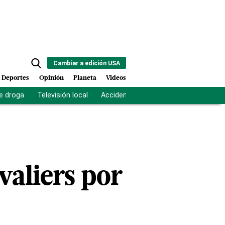
Cambiar a edición USA
Deportes
Opinión
Planeta
Videos
e droga
Televisión local
Accidente Los Ríos
Fuerza antipand
valiers por