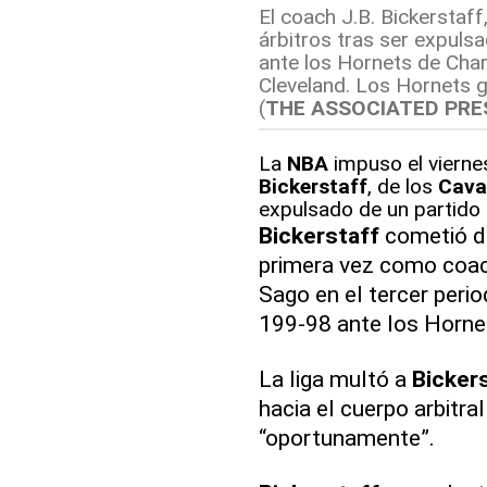
El coach J.B. Bickerstaff,
árbitros tras ser expuls
ante los Hornets de Char
Cleveland. Los Hornets
(
THE ASSOCIATED PRE
La
NBA
impuso el vierne
Bickerstaff
, de los
Cava
expulsado de un partido
Bickerstaff
cometió do
primera vez como coach
Sago en el tercer perio
199-98 ante los Hornet
La liga multó a
Bicker
hacia el cuerpo arbitra
“oportunamente”.