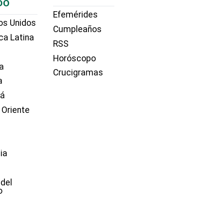
DO
Efemérides
os Unidos
Cumpleaños
ca Latina
RSS
Horóscopo
a
Crucigramas
a
dá
 Oriente
ia
e
 del
o