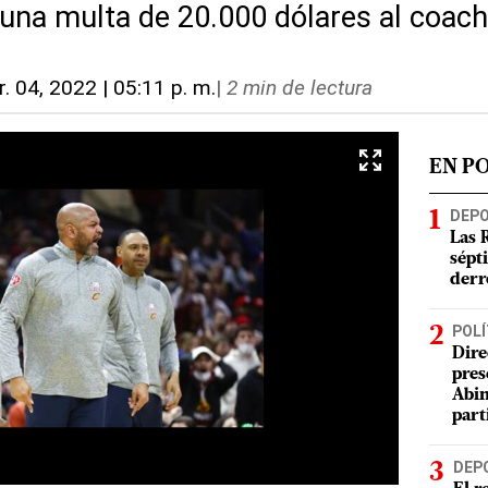
na multa de 20.000 dólares al coach
. 04, 2022 | 05:11 p. m.
|
2 min de lectura
EN P
DEP
Las 
sépt
derr
POLÍ
Dire
pres
Abin
part
DEP