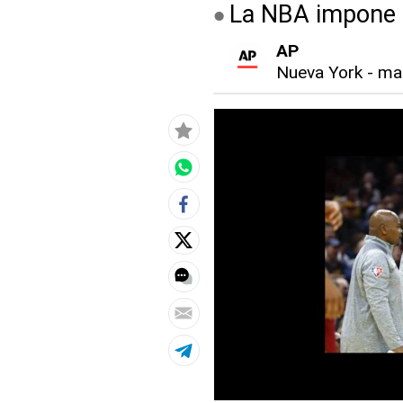
La NBA impone u
AP
Nueva York
-
mar