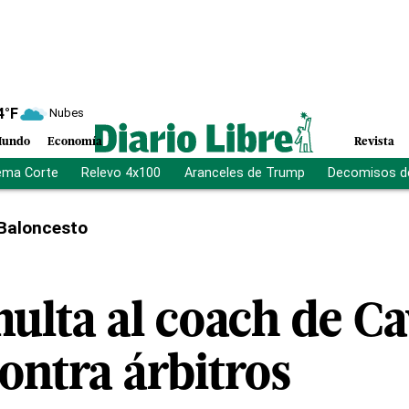
4
°F
Nubes
undo
Economía
Revista
ema Corte
Relevo 4x100
Aranceles de Trump
Decomisos d
Baloncesto
ulta al coach de Ca
contra árbitros