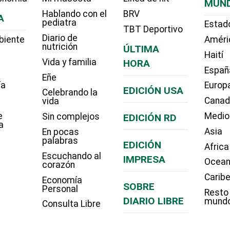
MUN
Hablando con el
BRV
A
pediatra
Estad
TBT Deportivo
Diario de
biente
Améri
nutrición
ÚLTIMA
Haití
Vida y familia
HORA
Españ
Eñe
ía
Europ
EDICIÓN USA
Celebrando la
Cana
vida
e
Medio
Sin complejos
EDICIÓN RD
a
Asia
En pocas
palabras
EDICIÓN
Africa
Escuchando al
IMPRESA
Ocean
corazón
Carib
Economía
SOBRE
Personal
Resto
DIARIO LIBRE
mund
Consulta Libre