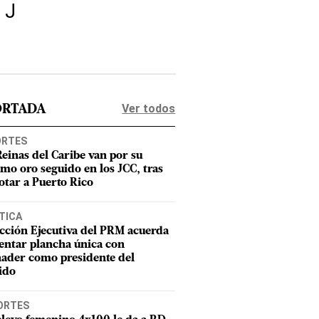
 J
Ver todos
ORTADA
ORTES
Reinas del Caribe van por su
imo oro seguido en los JCC, tras
otar a Puerto Rico
TICA
cción Ejecutiva del PRM acuerda
entar plancha única con
ader como presidente del
ido
ORTES