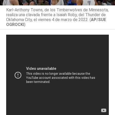
Karl-Anthony Towns, de los Timberwolves de Minnesota,
realiza una clavada frente a Isaiah Roby, del Thunder de
Oklahoma City, el viernes 4 de marzo de 2022. (
AP/SUE
OGROCKI
)