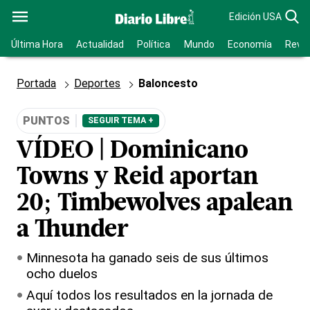
Edición USA
Última Hora
Actualidad
Política
Mundo
Economía
Revis
Portada
Deportes
Baloncesto
PUNTOS
SEGUIR TEMA +
VÍDEO | Dominicano
Towns y Reid aportan
20; Timbewolves apalean
a Thunder
Minnesota ha ganado seis de sus últimos
ocho duelos
Aquí todos los resultados en la jornada de