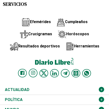
SERVICIOS
Efemérides
Cumpleaños
Crucigramas
Horóscopos
Resultados deportivos
Herramientas
ACTUALIDAD
Nacional
POLÍTICA