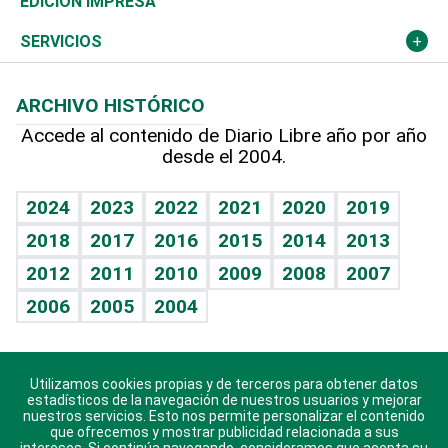
Martes de tecnología
Deportes
EDICIÓN IMPRESA
Resto del mundo
Economía personal
Podcast Arte Libre
Más deportes
Columnistas
Cambio climático
Opinión
SERVICIOS
Macroeconomía
Mi mascota
Resultados deportivos
Lecturas
Planeta
Efemérides
ARCHIVO HISTÓRICO
Hablando con el pediatra
Línea de hit
Más firmas
Hecho en casa
Cumpleaños
Accede al contenido de Diario Libre año por año
desde el 2004.
Diario de nutrición
BRV
Mundo gamer
RSS
Vida y familia
TBT Deportivo
Guía del dinero
Horóscopos
2024
2023
2022
2021
2020
2019
Eñe
2018
2017
2016
2015
2014
2013
Crucigramas
2012
2011
2010
2009
2008
2007
Celebrando la vida
2006
2005
2004
Sin complejos
En pocas palabras
Utilizamos cookies propias y de terceros para obtener datos
Descarga nuestras aplicaciones para Android, iOS y
Escuchando al corazón
estadísticos de la navegación de nuestros usuarios y mejorar
sistema Huawei.
nuestros servicios. Esto nos permite personalizar el contenido
que ofrecemos y mostrar publicidad relacionada a sus
Economía Personal