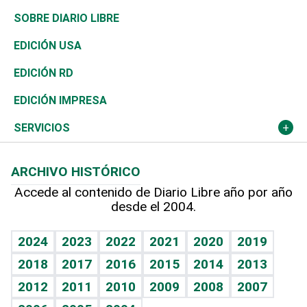
José Boquete
Asia
Consumo
Belleza
Golf
De buena tinta
Clima
Mundo
SOBRE DIARIO LIBRE
Reportajes
África
Vivienda
Buena Vida
Ciclismo
En Directo
Tecnología
Economía
EDICIÓN USA
Ocenanía
Telecom.
Sociales
Tenis
El Espía
Historia
Revista
EDICIÓN RD
Caribe
Global y variable
Novedades
Olimpismo
Noticiero Poteleche
Martes de tecnología
Deportes
EDICIÓN IMPRESA
Resto del mundo
Economía personal
Podcast Arte Libre
Más deportes
Columnistas
Cambio climático
Opinión
SERVICIOS
Macroeconomía
Mi mascota
Resultados deportivos
Lecturas
Planeta
Efemérides
ARCHIVO HISTÓRICO
Hablando con el pediatra
Línea de hit
Más firmas
Hecho en casa
Cumpleaños
Accede al contenido de Diario Libre año por año
desde el 2004.
Diario de nutrición
BRV
Mundo gamer
RSS
Vida y familia
TBT Deportivo
Guía del dinero
Horóscopos
2024
2023
2022
2021
2020
2019
Eñe
2018
2017
2016
2015
2014
2013
Crucigramas
2012
2011
2010
2009
2008
2007
Celebrando la vida