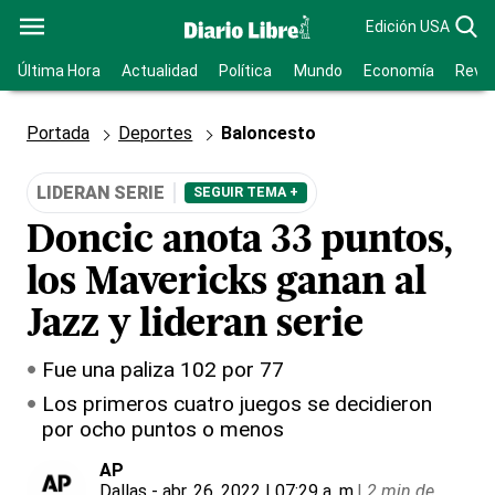
Edición USA
Última Hora
Actualidad
Política
Mundo
Economía
Revis
Portada
Deportes
Baloncesto
LIDERAN SERIE
SEGUIR TEMA +
Doncic anota 33 puntos,
los Mavericks ganan al
Jazz y lideran serie
Fue una paliza 102 por 77
Los primeros cuatro juegos se decidieron
por ocho puntos o menos
AP
Dallas
- abr. 26, 2022 | 07:29 a. m.
|
2 min de