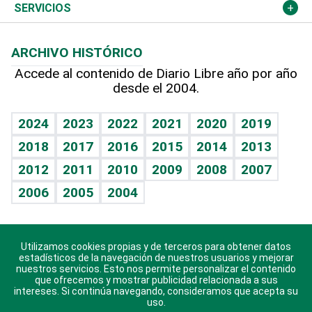
Resto del mundo
Economía personal
Podcast Arte Libre
Más deportes
Columnistas
Cambio climático
Opinión
SERVICIOS
Macroeconomía
Mi mascota
Resultados deportivos
Lecturas
Planeta
Efemérides
ARCHIVO HISTÓRICO
Hablando con el pediatra
Línea de hit
Más firmas
Hecho en casa
Cumpleaños
Accede al contenido de Diario Libre año por año
desde el 2004.
Diario de nutrición
BRV
Mundo gamer
RSS
Vida y familia
TBT Deportivo
Guía del dinero
Horóscopos
2024
2023
2022
2021
2020
2019
Eñe
2018
2017
2016
2015
2014
2013
Crucigramas
2012
2011
2010
2009
2008
2007
Celebrando la vida
2006
2005
2004
Sin complejos
En pocas palabras
Utilizamos cookies propias y de terceros para obtener datos
Descarga nuestras aplicaciones para Android, iOS y
Escuchando al corazón
estadísticos de la navegación de nuestros usuarios y mejorar
sistema Huawei.
nuestros servicios. Esto nos permite personalizar el contenido
que ofrecemos y mostrar publicidad relacionada a sus
Economía Personal
intereses. Si continúa navegando, consideramos que acepta su
uso.
Consulta Libre