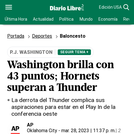
Edición USA
Última Hora
Actualidad
Política
Mundo
Economía
Revis
Portada
Deportes
Baloncesto
P.J. WASHINGTON
SEGUIR TEMA +
Washington brilla con
43 puntos; Hornets
superan a Thunder
La derrota del Thunder complica sus
aspiraciones para estar en el Play In de la
conferencia oeste
AP
Oklahoma City
- mar. 28, 2023 | 11:37 p. m.
|
2