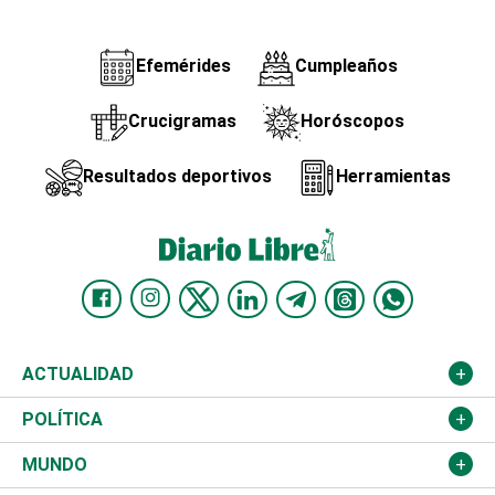
Efemérides
Cumpleaños
Crucigramas
Horóscopos
Resultados deportivos
Herramientas
ACTUALIDAD
Nacional
POLÍTICA
Ciudad
Partidos
MUNDO