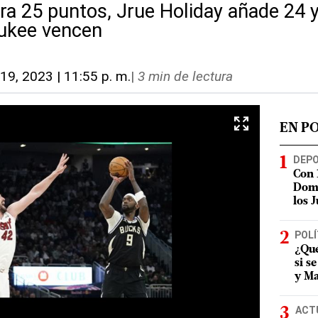
ra 25 puntos, Jrue Holiday añade 24 
ukee vencen
 19, 2023 | 11:55 p. m.
|
3 min de lectura
EN P
DEP
Con 
Domi
los 
POLÍ
¿Qué
si s
y Ma
ACT