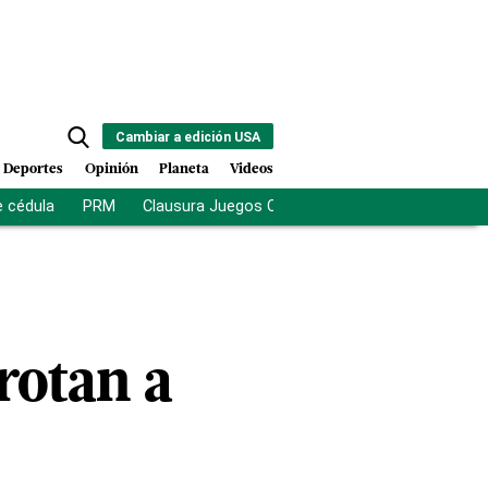
Cambiar a edición USA
Deportes
Opinión
Planeta
Videos
e cédula
PRM
Clausura Juegos Centroamericanos
De la Es
rotan a