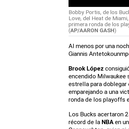
Bobby Portis, de los Buc
Love, del Heat de Miami, 
primera ronda de los pla
(
AP/AARON GASH
)
Al menos por una noch
Giannis Antetokounmp
Brook López
consiguió
encendido Milwaukee s
estrella para doblegar
emparejando a una victo
ronda de los playoffs 
Los Bucks acertaron 25 
récord de la
NBA
en un