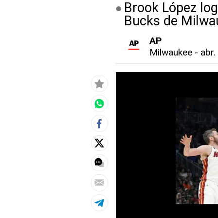
Brook López log
Bucks de Milwa
AP
Milwaukee
-
abr.