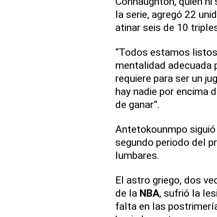
Connaughton, quien ni s
la serie, agregó 22 unid
atinar seis de 10 triple
“Todos estamos listos
mentalidad adecuada pa
requiere para ser un j
hay nadie por encima 
de ganar”.
Antetokounmpo siguió 
segundo periodo del pr
lumbares.
El astro griego, dos 
de la
NBA
, sufrió la le
falta en las postrimer