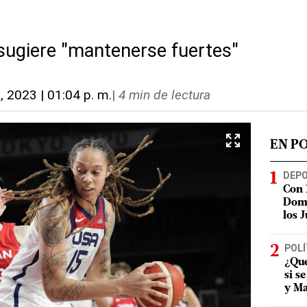
 sugiere "mantenerse fuertes"
7, 2023 | 01:04 p. m.
|
4 min de lectura
EN P
DEP
Con 
Domi
los 
POLÍ
¿Qué
si s
y Ma