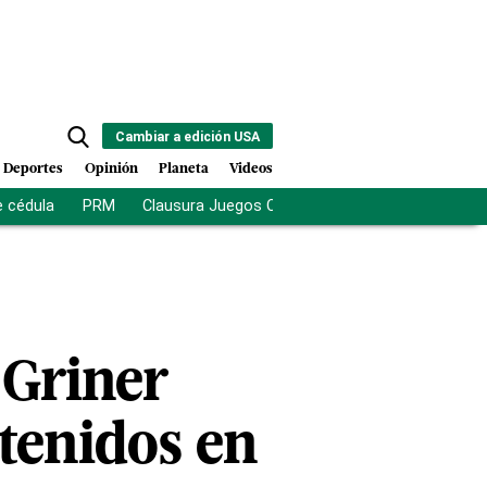
Cambiar a edición USA
Deportes
Opinión
Planeta
Videos
e cédula
PRM
Clausura Juegos Centroamericanos
De la Es
 Griner
etenidos en