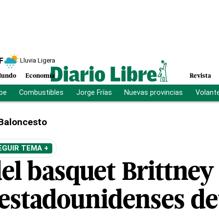
F
Lluvia Ligera
undo
Economía
Revista
ibe
Combustibles
Jorge Frías
Nuevas provincias
Volant
Baloncesto
EGUIR TEMA +
del basquet Brittney
a estadounidenses d