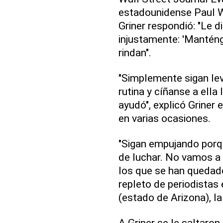
estadounidense Paul 
Griner respondió: "Le d
injustamente: 'Manténg
rindan".
"Simplemente sigan le
rutina y cíñanse a ella
ayudó", explicó Griner 
en varias ocasiones.
"Sigan empujando porq
de luchar. No vamos a 
los que se han quedado
repleto de periodistas 
(estado de Arizona), l
A Griner se le saltaron 