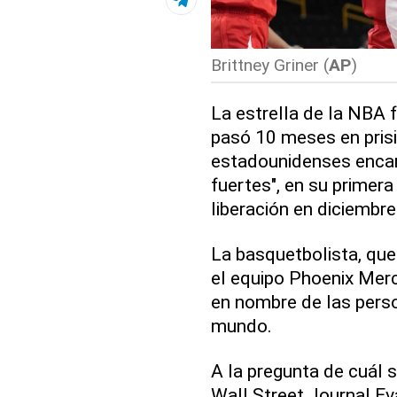
Brittney Griner (
AP
)
La estrella de la NB
pasó 10 meses en prisi
estadounidenses encar
fuertes", en su primer
liberación en diciembre
La basquetbolista, que
el equipo Phoenix Mer
en nombre de las pers
mundo.
A la pregunta de cuál s
Wall Street Journal Ev