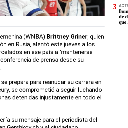
ACT
Bomb
de d
que 
A femenina (WNBA)
Brittney Griner
, quien
ón en Rusia, alentó este jueves a los
celados en ese país a "mantenerse
a conferencia de prensa desde su
.
 se prepara para reanudar su carrera en
cury, se comprometió a seguir luchando
onas detenidas injustamente en todo el
ería su mensaje para el periodista del
an Gershkovich y el ciudadano