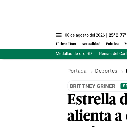
25
°C
77
°
08 de agosto del 2026
Última Hora
Actualidad
Política
M
Medallas de oro RD
Reinas del Car
Portada
Deportes
BRITTNEY GRINER
S
Estrella 
alienta 