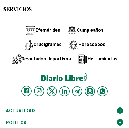
SERVICIOS
Efemérides
Cumpleaños
Crucigramas
Horóscopos
Resultados deportivos
Herramientas
ACTUALIDAD
Nacional
POLÍTICA