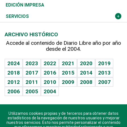
Caribe
Global y variable
Novedades
Olimpismo
Noticiero Poteleche
Martes de tecnología
Deportes
EDICIÓN IMPRESA
Resto del mundo
Economía personal
Podcast Arte Libre
Más deportes
Columnistas
Cambio climático
Opinión
SERVICIOS
Macroeconomía
Mi mascota
Resultados deportivos
Lecturas
Planeta
Efemérides
ARCHIVO HISTÓRICO
Hablando con el pediatra
Línea de hit
Más firmas
Hecho en casa
Cumpleaños
Accede al contenido de Diario Libre año por año
desde el 2004.
Diario de nutrición
BRV
Mundo gamer
RSS
Vida y familia
TBT Deportivo
Guía del dinero
Horóscopos
2024
2023
2022
2021
2020
2019
Eñe
2018
2017
2016
2015
2014
2013
Crucigramas
2012
2011
2010
2009
2008
2007
Celebrando la vida
2006
2005
2004
Sin complejos
En pocas palabras
Utilizamos cookies propias y de terceros para obtener datos
Descarga nuestras aplicaciones para Android, iOS y
Escuchando al corazón
estadísticos de la navegación de nuestros usuarios y mejorar
sistema Huawei.
nuestros servicios. Esto nos permite personalizar el contenido