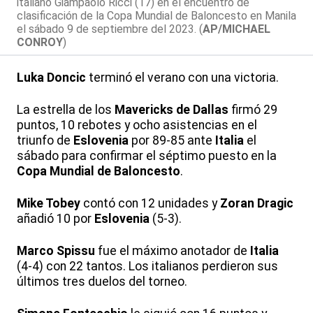
italiano Giampaolo Ricci (17) en el encuentro de
clasificación de la Copa Mundial de Baloncesto en Manila
el sábado 9 de septiembre del 2023. (
AP/MICHAEL
CONROY
)
Luka Doncic
terminó el verano con una victoria.
La estrella de los
Mavericks de Dallas
firmó 29
puntos, 10 rebotes y ocho asistencias en el
triunfo de
Eslovenia
por 89-85 ante
Italia
el
sábado para confirmar el séptimo puesto en la
Copa Mundial de Baloncesto
.
Mike Tobey
contó con 12 unidades y
Zoran Dragic
añadió 10 por
Eslovenia
(5-3).
Marco Spissu
fue el máximo anotador de
Italia
(4-4) con 22 tantos. Los italianos perdieron sus
últimos tres duelos del torneo.