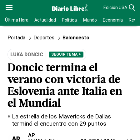
Edición USA
Última Hora
Actualidad
Política
Mundo
Economía
Revis
Portada
Deportes
Baloncesto
LUKA DONCIC
SEGUIR TEMA +
Doncic termina el
verano con victoria de
Eslovenia ante Italia en
el Mundial
La estrella de los Mavericks de Dallas
terminó el encuentro con 29 puntos
AP