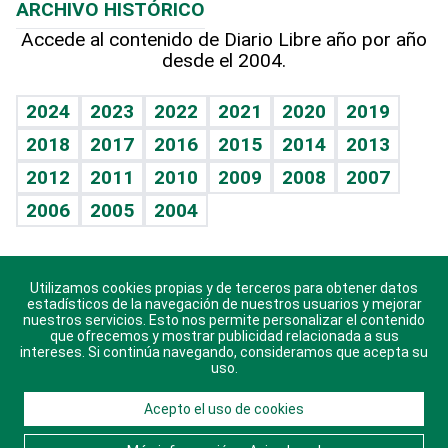
ARCHIVO HISTÓRICO
Hablando con el pediatra
Línea de hit
Más firmas
Hecho en casa
Cumpleaños
Accede al contenido de Diario Libre año por año
desde el 2004.
Diario de nutrición
BRV
Mundo gamer
RSS
Vida y familia
TBT Deportivo
Guía del dinero
Horóscopos
2024
2023
2022
2021
2020
2019
Eñe
2018
2017
2016
2015
2014
2013
Crucigramas
2012
2011
2010
2009
2008
2007
Celebrando la vida
2006
2005
2004
Sin complejos
En pocas palabras
Utilizamos cookies propias y de terceros para obtener datos
Descarga nuestras aplicaciones para Android, iOS y
Escuchando al corazón
estadísticos de la navegación de nuestros usuarios y mejorar
sistema Huawei.
nuestros servicios. Esto nos permite personalizar el contenido
que ofrecemos y mostrar publicidad relacionada a sus
Economía Personal
intereses. Si continúa navegando, consideramos que acepta su
uso.
Consulta Libre
Acepto el uso de cookies
© 2021 Diario Libre, todos los derechos reservados.