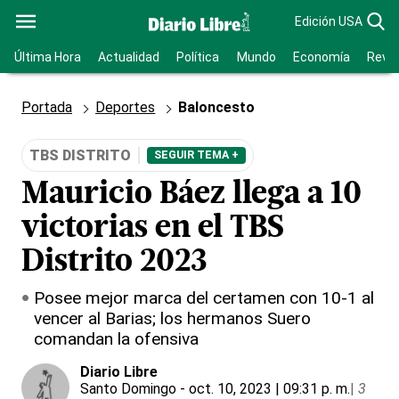
Edición USA
Última Hora
Actualidad
Política
Mundo
Economía
Revis
Portada
Deportes
Baloncesto
TBS DISTRITO
SEGUIR TEMA +
Mauricio Báez llega a 10
victorias en el TBS
Distrito 2023
Posee mejor marca del certamen con 10-1 al
vencer al Barias; los hermanos Suero
comandan la ofensiva
Diario Libre
Santo Domingo
- oct. 10, 2023 | 09:31 p. m.
|
3