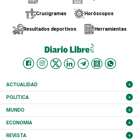
Crucigramas
Horóscopos
Resultados deportivos
Herramientas
ACTUALIDAD
Nacional
POLÍTICA
Ciudad
Partidos
MUNDO
Educación
JCE
Estados Unidos
ECONOMÍA
Salud
TSE
América Latina
Finanzas
REVISTA