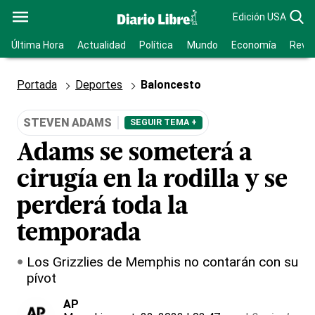
Edición USA
Última Hora
Actualidad
Política
Mundo
Economía
Revis
Portada
Deportes
Baloncesto
STEVEN ADAMS
SEGUIR TEMA +
Adams se someterá a
cirugía en la rodilla y se
perderá toda la
temporada
Los Grizzlies de Memphis no contarán con su
pívot
AP