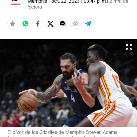
Memphis
- oct. 22, 2023 | 03:47 p. m.
|
2 min de
lectura
El pívot de los Grizzlies de Memphis Steven Adams