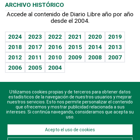
ARCHIVO HISTÓRICO
Hablando con el pediatra
Línea de hit
Más firmas
Hecho en casa
Cumpleaños
Accede al contenido de Diario Libre año por año
desde el 2004.
Diario de nutrición
BRV
Mundo gamer
RSS
Vida y familia
TBT Deportivo
Guía del dinero
Horóscopos
2024
2023
2022
2021
2020
2019
Eñe
2018
2017
2016
2015
2014
2013
Crucigramas
2012
2011
2010
2009
2008
2007
Celebrando la vida
2006
2005
2004
Sin complejos
En pocas palabras
Utilizamos cookies propias y de terceros para obtener datos
Descarga nuestras aplicaciones para Android, iOS y
Escuchando al corazón
estadísticos de la navegación de nuestros usuarios y mejorar
sistema Huawei.
nuestros servicios. Esto nos permite personalizar el contenido
que ofrecemos y mostrar publicidad relacionada a sus
Economía Personal
intereses. Si continúa navegando, consideramos que acepta su
uso.
Consulta Libre
Acepto el uso de cookies
© 2021 Diario Libre, todos los derechos reservados.