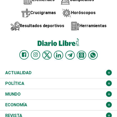
Crucigramas
Horóscopos
Resultados deportivos
Herramientas
ACTUALIDAD
Nacional
POLÍTICA
Ciudad
Partidos
MUNDO
Educación
JCE
Estados Unidos
ECONOMÍA
Salud
TSE
América Latina
Finanzas
REVISTA