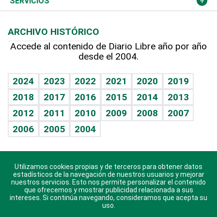
Cambio climático
Opinión
SERVICIOS
Macroeconomía
Mi mascota
Resultados deportivos
Lecturas
Planeta
Efemérides
ARCHIVO HISTÓRICO
Hablando con el pediatra
Línea de hit
Más firmas
Hecho en casa
Cumpleaños
Accede al contenido de Diario Libre año por año
desde el 2004.
Diario de nutrición
BRV
Mundo gamer
RSS
Vida y familia
TBT Deportivo
Guía del dinero
Horóscopos
2024
2023
2022
2021
2020
2019
Eñe
2018
2017
2016
2015
2014
2013
Crucigramas
2012
2011
2010
2009
2008
2007
Celebrando la vida
2006
2005
2004
Sin complejos
En pocas palabras
Utilizamos cookies propias y de terceros para obtener datos
Descarga nuestras aplicaciones para Android, iOS y
Escuchando al corazón
estadísticos de la navegación de nuestros usuarios y mejorar
sistema Huawei.
nuestros servicios. Esto nos permite personalizar el contenido
que ofrecemos y mostrar publicidad relacionada a sus
Economía Personal
intereses. Si continúa navegando, consideramos que acepta su
uso.
Consulta Libre