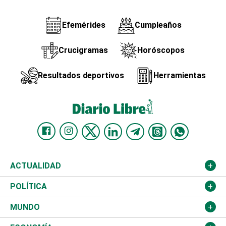
Efemérides
Cumpleaños
Crucigramas
Horóscopos
Resultados deportivos
Herramientas
ACTUALIDAD
Nacional
POLÍTICA
Ciudad
Partidos
MUNDO