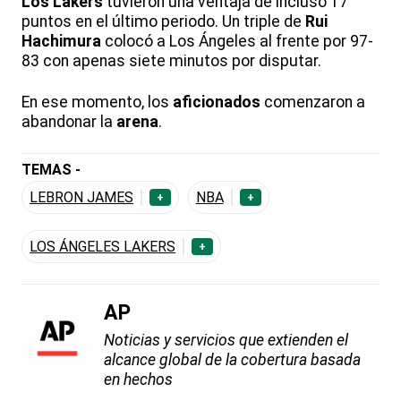
Los Lakers
tuvieron una ventaja de incluso 17
puntos en el último periodo. Un triple de
Rui
Hachimura
colocó a Los Ángeles al frente por 97-
83 con apenas siete minutos por disputar.
En ese momento, los
aficionados
comenzaron a
abandonar la
arena
.
TEMAS -
LEBRON JAMES
NBA
+
+
LOS ÁNGELES LAKERS
+
AP
Noticias y servicios que extienden el
alcance global de la cobertura basada
en hechos