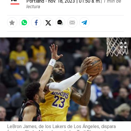
Portland
- nov. 18, 2023 | 01:50 a. m.
|
1 min de
lectura
LeBron James, de los Lakers de Los Ángeles, dispara