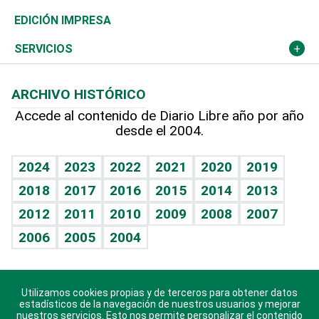
Caribe
Global y variable
Novedades
Olimpismo
Noticiero Poteleche
Martes de tecnología
Deportes
EDICIÓN IMPRESA
Resto del mundo
Economía personal
Podcast Arte Libre
Más deportes
Columnistas
Cambio climático
Opinión
SERVICIOS
Macroeconomía
Mi mascota
Resultados deportivos
Lecturas
Planeta
Efemérides
ARCHIVO HISTÓRICO
Hablando con el pediatra
Línea de hit
Más firmas
Hecho en casa
Cumpleaños
Accede al contenido de Diario Libre año por año
desde el 2004.
Diario de nutrición
BRV
Mundo gamer
RSS
Vida y familia
TBT Deportivo
Guía del dinero
Horóscopos
2024
2023
2022
2021
2020
2019
Eñe
2018
2017
2016
2015
2014
2013
Crucigramas
2012
2011
2010
2009
2008
2007
Celebrando la vida
2006
2005
2004
Sin complejos
En pocas palabras
Utilizamos cookies propias y de terceros para obtener datos
Descarga nuestras aplicaciones para Android, iOS y
Escuchando al corazón
estadísticos de la navegación de nuestros usuarios y mejorar
sistema Huawei.
nuestros servicios. Esto nos permite personalizar el contenido