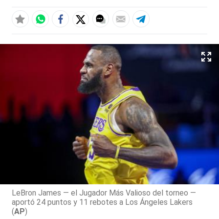
LeBron James — el Jugador Más Valioso del torneo —
aportó 24 puntos y 11 rebotes a Los Ángeles Lakers
(
AP
)