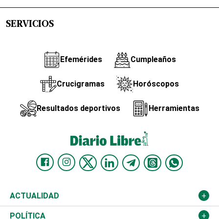
SERVICIOS
Efemérides
Cumpleaños
Crucigramas
Horóscopos
Resultados deportivos
Herramientas
ACTUALIDAD
Nacional
POLÍTICA