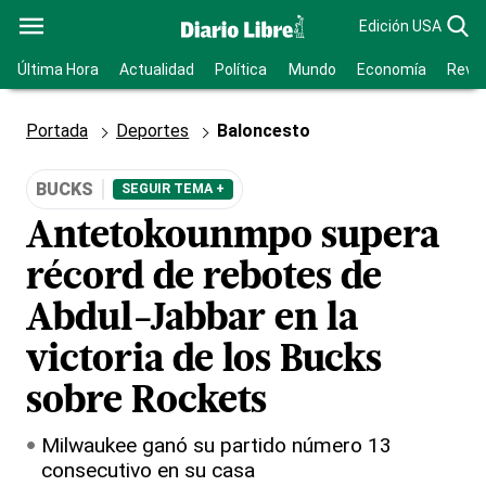
Edición USA
Última Hora
Actualidad
Política
Mundo
Economía
Revis
Portada
Deportes
Baloncesto
BUCKS
SEGUIR TEMA +
Antetokounmpo supera
récord de rebotes de
Abdul-Jabbar en la
victoria de los Bucks
sobre Rockets
Milwaukee ganó su partido número 13
consecutivo en su casa