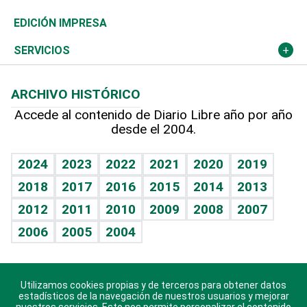
Caribe
Global y variable
Novedades
Olimpismo
Noticiero Poteleche
Martes de tecnología
Deportes
EDICIÓN IMPRESA
Resto del mundo
Economía personal
Podcast Arte Libre
Más deportes
Columnistas
Cambio climático
Opinión
SERVICIOS
Macroeconomía
Mi mascota
Resultados deportivos
Lecturas
Planeta
Efemérides
ARCHIVO HISTÓRICO
Hablando con el pediatra
Línea de hit
Más firmas
Hecho en casa
Cumpleaños
Accede al contenido de Diario Libre año por año
desde el 2004.
Diario de nutrición
BRV
Mundo gamer
RSS
Vida y familia
TBT Deportivo
Guía del dinero
Horóscopos
2024
2023
2022
2021
2020
2019
Eñe
2018
2017
2016
2015
2014
2013
Crucigramas
2012
2011
2010
2009
2008
2007
Celebrando la vida
2006
2005
2004
Sin complejos
En pocas palabras
Utilizamos cookies propias y de terceros para obtener datos
Descarga nuestras aplicaciones para Android, iOS y
Escuchando al corazón
estadísticos de la navegación de nuestros usuarios y mejorar
sistema Huawei.