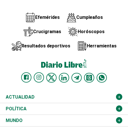
Efemérides
Cumpleaños
Crucigramas
Horóscopos
Resultados deportivos
Herramientas
ACTUALIDAD
Nacional
POLÍTICA
Ciudad
Partidos
MUNDO