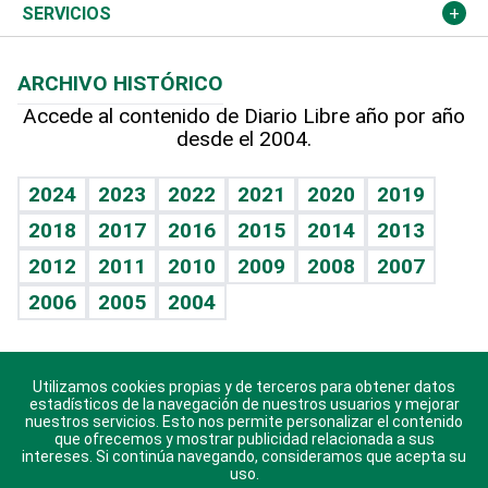
Resto del mundo
Economía personal
Podcast Arte Libre
Más deportes
Columnistas
Cambio climático
Opinión
SERVICIOS
Macroeconomía
Mi mascota
Resultados deportivos
Lecturas
Planeta
Efemérides
ARCHIVO HISTÓRICO
Hablando con el pediatra
Línea de hit
Más firmas
Hecho en casa
Cumpleaños
Accede al contenido de Diario Libre año por año
desde el 2004.
Diario de nutrición
BRV
Mundo gamer
RSS
Vida y familia
TBT Deportivo
Guía del dinero
Horóscopos
2024
2023
2022
2021
2020
2019
Eñe
2018
2017
2016
2015
2014
2013
Crucigramas
2012
2011
2010
2009
2008
2007
Celebrando la vida
2006
2005
2004
Sin complejos
En pocas palabras
Utilizamos cookies propias y de terceros para obtener datos
Descarga nuestras aplicaciones para Android, iOS y
Escuchando al corazón
estadísticos de la navegación de nuestros usuarios y mejorar
sistema Huawei.
nuestros servicios. Esto nos permite personalizar el contenido
que ofrecemos y mostrar publicidad relacionada a sus
Economía Personal
intereses. Si continúa navegando, consideramos que acepta su
uso.