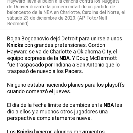
Hayward lleva el balón a la cancha contra los Nuggets
de Denver durante la primera mitad de un partido de
baloncesto de la NBA en Charlotte, Carolina del Norte, el
sábado 23 de diciembre de 2023. (AP Foto/Nell
Redmond)
Bojan Bogdanovic dejó Detroit para unirse a unos
Knicks
con grandes pretensiones. Gordon
Hayward se va de Charlotte a Oklahoma City, el
equipo sorpresa de la
NBA
. Y Doug McDermott
fue traspasado por Indiana a San Antonio que lo
traspasó de nuevo a los Pacers.
Ninguno estaba haciendo planes para los playoffs
cuando comenzó el jueves.
El día de la fecha límite de cambios en la
NBA
les
dio a ellos y a muchos otros jugadores una
perspectiva completamente nueva.
Los
Knicks
hicieron algunos movimientos