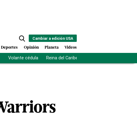
Cambiar a edición USA
Deportes
Opinión
Planeta
Videos
s
Volante cédula
Reina del Caribe
Clausura Juegos Centro
Warriors