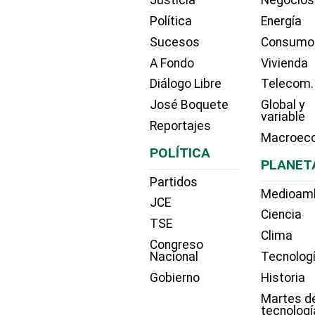
Justicia
Negocios
Política
Energía
Sucesos
Consumo
A Fondo
Vivienda
Diálogo Libre
Telecom.
José Boquete
Global y
variable
Reportajes
Macroec
POLÍTICA
PLANET
Partidos
Medioam
JCE
Ciencia
TSE
Clima
Congreso
Nacional
Tecnolog
Gobierno
Historia
Martes d
tecnologí