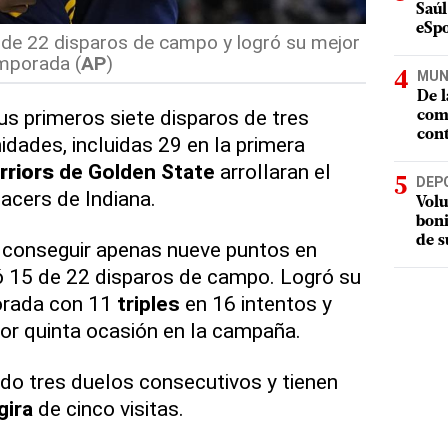
Saúl
eSpo
 de 22 disparos de campo y logró su mejor
emporada (
AP
)
MUN
De l
us primeros siete disparos de tres
com
cont
idades, incluidas 29 en la primera
rriors
de Golden State
arrollaran el
DEP
acers de Indiana.
Volu
boni
de s
conseguir apenas nueve puntos en
 15 de 22 disparos de campo. Logró su
porada con 11
triples
en 16 intentos y
por quinta ocasión en la campaña.
o tres duelos consecutivos y tienen
gira
de cinco visitas.