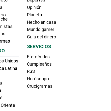
ecto
Deportes
ía
Opinión
ero
Planeta
eche
Hecho en casa
nistas
Mundo gamer
ras
Guía del dinero
irmas
SERVICIOS
DO
Efemérides
os Unidos
Cumpleaños
ca Latina
RSS
Horóscopo
a
Crucigramas
a
dá
 Oriente