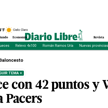
4
°F
Cielo Claro
undo
Economía
Revista
jueces
Relevo 4x100
Román Ramos Uría
Nuevas provincia
Baloncesto
GUIR TEMA +
ce con 42 puntos y 
a Pacers