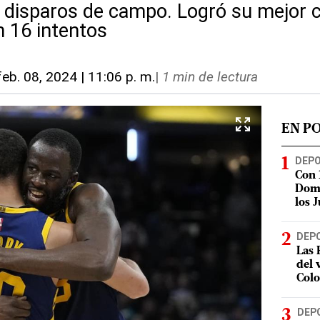
 disparos de campo. Logró su mejor c
n 16 intentos
feb. 08, 2024 | 11:06 p. m.
|
1 min de lectura
EN P
DEP
Con 
Domi
los 
DEP
Las 
del 
Col
DEP