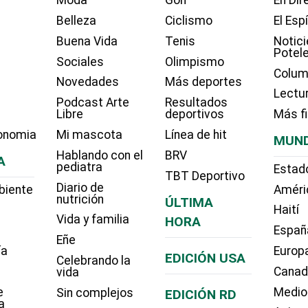
Moda
Golf
En Dir
Belleza
Ciclismo
El Esp
Buena Vida
Tenis
Notici
Potel
Sociales
Olimpismo
Colum
Novedades
Más deportes
Lectu
Podcast Arte
Resultados
Libre
deportivos
Más f
onomia
Mi mascota
Línea de hit
MUN
Hablando con el
BRV
A
pediatra
Estad
TBT Deportivo
Diario de
biente
Améri
nutrición
ÚLTIMA
Haití
Vida y familia
HORA
Españ
Eñe
ía
Europ
EDICIÓN USA
Celebrando la
Cana
vida
e
Medio
Sin complejos
EDICIÓN RD
a