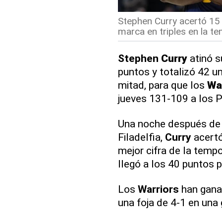
Stephen Curry acertó 15
marca en triples en la t
Stephen
Curry
atinó s
puntos y totalizó 42 un
mitad, para que los
Wa
jueves 131-109 a los P
Una noche después de 
Filadelfia,
Curry
acertó
mejor cifra de la tem
llegó a los 40 puntos 
Los
Warriors
han ganad
una foja de 4-1 en una