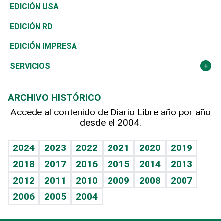
Reportajes
África
Vivienda
Buena Vida
Ciclismo
En Directo
Tecnología
Economía
EDICIÓN USA
Ocenanía
Telecom.
Sociales
Tenis
El Espía
Historia
Revista
EDICIÓN RD
Caribe
Global y variable
Novedades
Olimpismo
Noticiero Poteleche
Martes de tecnología
Deportes
EDICIÓN IMPRESA
Resto del mundo
Economía personal
Podcast Arte Libre
Más deportes
Columnistas
Cambio climático
Opinión
SERVICIOS
Macroeconomía
Mi mascota
Resultados deportivos
Lecturas
Planeta
Efemérides
ARCHIVO HISTÓRICO
Hablando con el pediatra
Línea de hit
Más firmas
Hecho en casa
Cumpleaños
Accede al contenido de Diario Libre año por año
desde el 2004.
Diario de nutrición
BRV
Mundo gamer
RSS
Vida y familia
TBT Deportivo
Guía del dinero
Horóscopos
2024
2023
2022
2021
2020
2019
Eñe
2018
2017
2016
2015
2014
2013
Crucigramas
2012
2011
2010
2009
2008
2007
Celebrando la vida
2006
2005
2004
Sin complejos