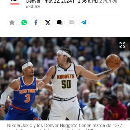
Denver
- mar. 22, 2024 | 12:36 a. m.
|
2 min de
lectura
NIkola Jokic y los Denver Nuggets tienen marca de 13-2