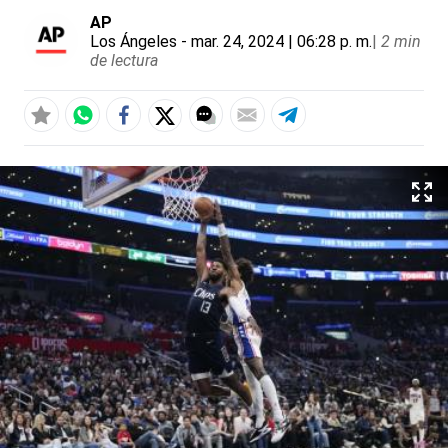
AP
Los Ángeles
- mar. 24, 2024 | 06:28 p. m.
|
2 min
de lectura