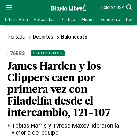
Edición USA
Última Hora
Actualidad
Política
Mundo
Economía
Revis
Portada
Deportes
Baloncesto
76ERS
SEGUIR TEMA +
James Harden y los
Clippers caen por
primera vez con
Filadelfia desde el
intercambio, 121-107
Tobias Harris y Tyrese Maxey lideraron la
victoria del equipo