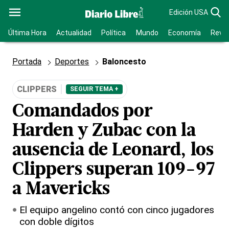
Edición USA
Última Hora
Actualidad
Política
Mundo
Economía
Revis
Portada
Deportes
Baloncesto
CLIPPERS
SEGUIR TEMA +
Comandados por
Harden y Zubac con la
ausencia de Leonard, los
Clippers superan 109-97
a Mavericks
El equipo angelino contó con cinco jugadores
con doble dígitos