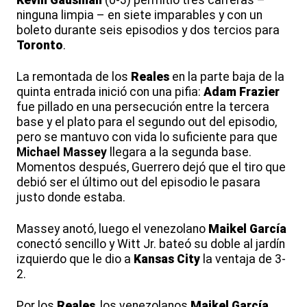
Kevin Gausman
(0-3) permitió tres carreras –
ninguna limpia – en siete imparables y con un
boleto durante seis episodios y dos tercios para
Toronto
.
La remontada de los
Reales
en la parte baja de la
quinta entrada inició con una pifia:
Adam Frazier
fue pillado en una persecución entre la tercera
base y el plato para el segundo out del episodio,
pero se mantuvo con vida lo suficiente para que
Michael Massey
llegara a la segunda base.
Momentos después, Guerrero dejó que el tiro que
debió ser el último out del episodio le pasara
justo donde estaba.
Massey anotó, luego el venezolano
Maikel García
conectó sencillo y Witt Jr. bateó su doble al jardín
izquierdo que le dio a
Kansas City
la ventaja de 3-
2.
Por los
Reales
, los venezolanos
Maikel García