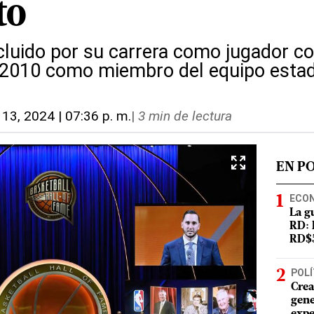
to
cluido por su carrera como jugador co
2010 como miembro del equipo esta
 13, 2024 | 07:36 p. m.
|
3 min de lectura
EN P
ECO
La g
RD: 
RD$5
POLÍ
Crea
gene
expe