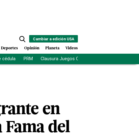
Cambiar a edición USA
Deportes
Opinión
Planeta
Videos
e cédula
PRM
Clausura Juegos Centroamericanos
De la Es
grante en
a Fama del