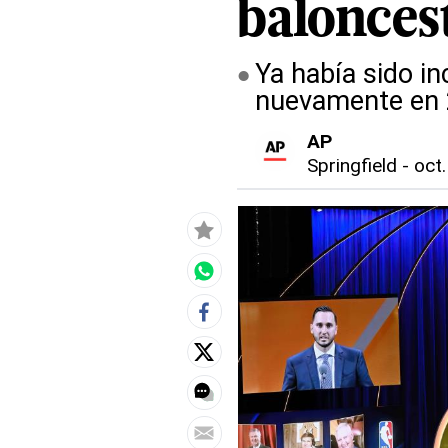
balonces
Ya había sido in
nuevamente en 
AP
Springfield
-
oct.