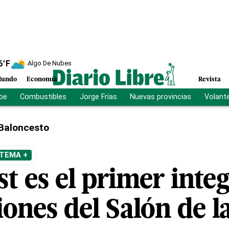
6
°F
Algo De Nubes
undo
Economía
Revista
ibe
Combustibles
Jorge Frías
Nuevas provincias
Volant
Baloncesto
 TEMA +
t es el primer inte
iones del Salón de l