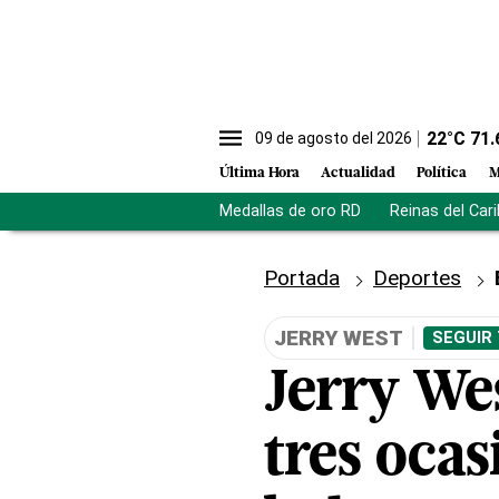
22
°C
71.
09 de agosto del 2026
Última Hora
Actualidad
Política
M
Medallas de oro RD
Reinas del Car
Portada
Deportes
JERRY WEST
SEGUIR
Jerry Wes
tres ocas