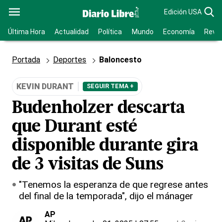
Edición USA
Última Hora
Actualidad
Política
Mundo
Economía
Revis
Portada
Deportes
Baloncesto
KEVIN DURANT
SEGUIR TEMA +
Budenholzer descarta
que Durant esté
disponible durante gira
de 3 visitas de Suns
"Tenemos la esperanza de que regrese antes
del final de la temporada", dijo el mánager
AP