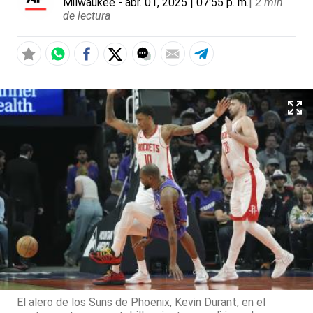
Milwaukee
- abr. 01, 2025 | 07:55 p. m.
|
2 min
de lectura
El alero de los Suns de Phoenix, Kevin Durant, en el