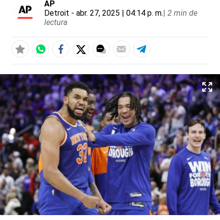
AP
Detroit
- abr. 27, 2025 | 04:14 p. m.
|
2 min de
lectura