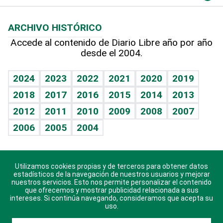
Macroeconomía
Mi mascota
Resultados deportivos
Noticiero Poteleche
Planeta
Efemérides
ARCHIVO HISTÓRICO
Hablando con el pediatra
Línea de hit
Columnistas
Hecho en casa
Cumpleaños
Accede al contenido de Diario Libre año por año
desde el 2004.
Diario de nutrición
Libreta deportiva
Lecturas
Mundo gamer
RSS
Vida y familia
BRV
Más firmas
Guía del dinero
Horóscopos
2024
2023
2022
2021
2020
2019
Eñe
TBT Deportivo
2018
2017
2016
2015
2014
2013
Juegos
2012
2011
2010
2009
2008
2007
Celebrando la vida
2006
2005
2004
Sin complejos
En pocas palabras
Utilizamos cookies propias y de terceros para obtener datos
Descarga nuestras aplicaciones para Android, iOS y
Escuchando al corazón
estadísticos de la navegación de nuestros usuarios y mejorar
sistema Huawei.
nuestros servicios. Esto nos permite personalizar el contenido
que ofrecemos y mostrar publicidad relacionada a sus
Economía Personal
intereses. Si continúa navegando, consideramos que acepta su
uso.
Consulta Libre