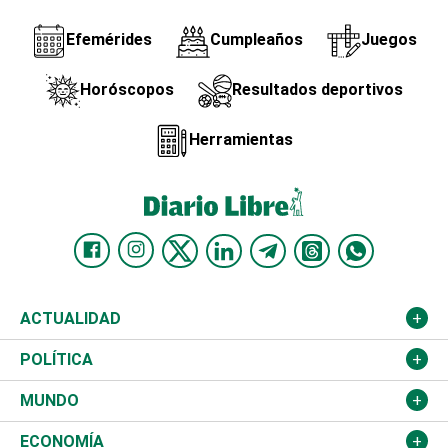
Efemérides
Cumpleaños
Juegos
Horóscopos
Resultados deportivos
Herramientas
ACTUALIDAD
Nacional
POLÍTICA
Ciudad
Partidos
MUNDO
Educación
JCE
Estados Unidos
ECONOMÍA