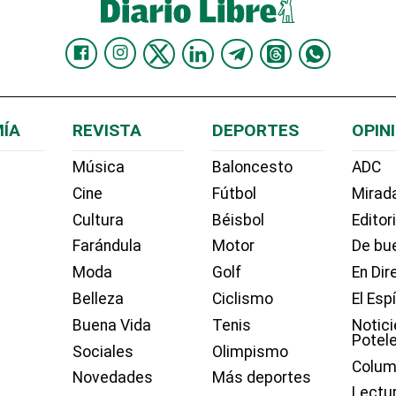
ÍA
REVISTA
DEPORTES
OPIN
Música
Baloncesto
ADC
Cine
Fútbol
Mirada
Cultura
Béisbol
Editor
Farándula
Motor
De bue
Moda
Golf
En Dir
Belleza
Ciclismo
El Esp
Buena Vida
Tenis
Notici
Potel
Sociales
Olimpismo
Colum
Novedades
Más deportes
Lectu