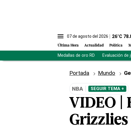
26
°C
78.
07 de agosto del 2026
Última Hora
Actualidad
Política
M
Medallas de oro RD
Evaluación de 
Portada
Mundo
Ge
NBA
SEGUIR TEMA +
VIDEO | 
Grizzlies