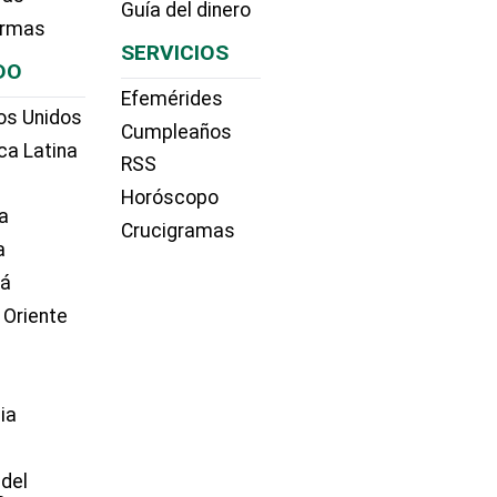
Guía del dinero
irmas
SERVICIOS
DO
Efemérides
os Unidos
Cumpleaños
ca Latina
RSS
Horóscopo
a
Crucigramas
a
dá
 Oriente
ia
e
 del