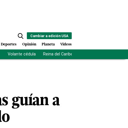
Cambiar a edición USA
Deportes
Opinión
Planeta
Videos
s
Volante cédula
Reina del Caribe
Clausura Juegos Centro
s guían a
do