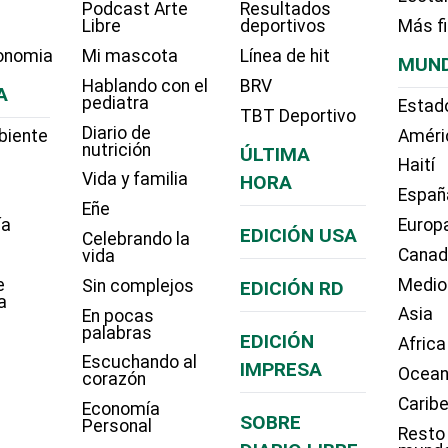
Podcast Arte
Resultados
Libre
deportivos
Más f
onomia
Mi mascota
Línea de hit
MUN
Hablando con el
BRV
A
pediatra
Estad
TBT Deportivo
Diario de
biente
Améri
nutrición
ÚLTIMA
Haití
Vida y familia
HORA
Españ
Eñe
ía
Europ
EDICIÓN USA
Celebrando la
Cana
vida
e
Medio
Sin complejos
EDICIÓN RD
a
Asia
En pocas
palabras
EDICIÓN
Africa
Escuchando al
IMPRESA
Ocean
corazón
Carib
Economía
SOBRE
Personal
Resto