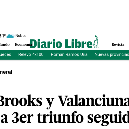
8
°F
Nubes
undo
Economía
Revista
jueces
Relevo 4x100
Román Ramos Uría
Nuevas provincia
neral
Brooks y Valanciuna
 a 3er triunfo segui