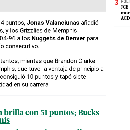
POLÍ
JCE 
mord
ACD 
4 puntos,
Jonas Valanciunas
añadió
s, y los Grizzlies de Memphis
104-96 a los
Nuggets de Denver
para
nfo consecutivo.
 tantos, mientas que Brandon Clarke
phis, que tuvo la ventaja de principio a
 consiguió 10 puntos y tapó siete
idad en su carrera.
 brilla con 51 puntos; Bucks
nis