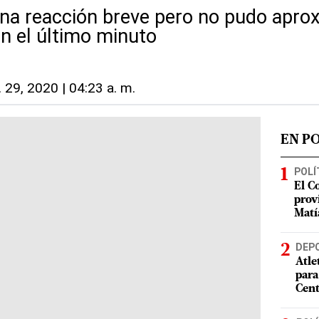
na reacción breve pero no pudo apro
en el último minuto
. 29, 2020 | 04:23 a. m.
EN P
POLÍ
El C
prov
Matí
DEP
Atle
para
Cent