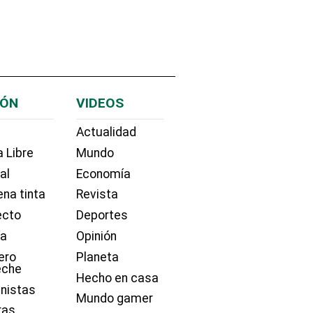
IÓN
VIDEOS
Actualidad
 Libre
Mundo
ial
Economía
na tinta
Revista
ecto
Deportes
ía
Opinión
ero
Planeta
eche
Hecho en casa
nistas
Mundo gamer
ras