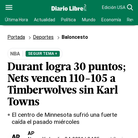
Edición USA
Última Hora
Actualidad
Política
Mundo
Economía
Revis
Portada
Deportes
Baloncesto
NBA
SEGUIR TEMA +
Durant logra 30 puntos;
Nets vencen 110-105 a
Timberwolves sin Karl
Towns
El centro de Minnesota sufrió una fuerte
caída el pasado miércoles
AP