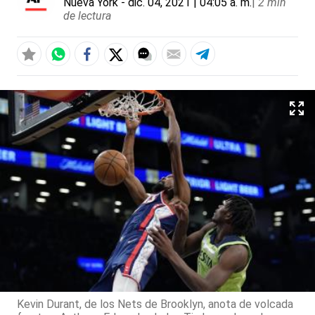
Nueva York
- dic. 04, 2021 | 04:05 a. m.
|
2 min
de lectura
Kevin Durant, de los Nets de Brooklyn, anota de volcada