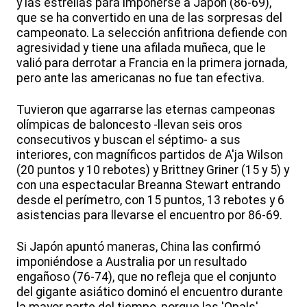
y las estrellas para imponerse a Japón (86-69),
que se ha convertido en una de las sorpresas del
campeonato. La selección anfitriona defiende con
agresividad y tiene una afilada muñeca, que le
valió para derrotar a Francia en la primera jornada,
pero ante las americanas no fue tan efectiva.
Tuvieron que agarrarse las eternas campeonas
olímpicas de baloncesto -llevan seis oros
consecutivos y buscan el séptimo- a sus
interiores, con magníficos partidos de A'ja Wilson
(20 puntos y 10 rebotes) y Brittney Griner (15 y 5) y
con una espectacular Breanna Stewart entrando
desde el perímetro, con 15 puntos, 13 rebotes y 6
asistencias para llevarse el encuentro por 86-69.
Si Japón apuntó maneras, China las confirmó
imponiéndose a Australia por un resultado
engañoso (76-74), que no refleja que el conjunto
del gigante asiático dominó el encuentro durante
la mayor parte del tiempo, porque las 'Opals'