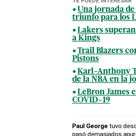
TE PUEDE INTERESAR
Una jornada de 
triunfo para los 
Lakers superan
a Kings
Trail Blazers c
Pistons
Karl-Anthony T
de la NBA en la j
LeBron James en
COVID-19
Paul George
tuvo des
pasó demasiados apuro