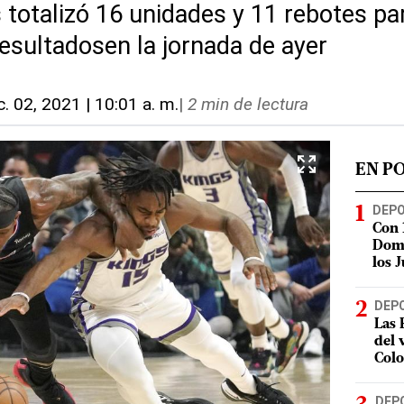
totalizó 16 unidades y 11 rebotes par
resultadosen la jornada de ayer
c. 02, 2021 | 10:01 a. m.
|
2 min de lectura
EN P
DEP
Con 
Domi
los 
DEP
Las 
del 
Col
DEP