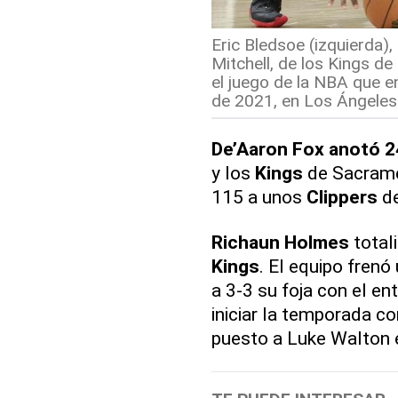
Eric Bledsoe (izquierda),
Mitchell, de los Kings d
el juego de la NBA que e
de 2021, en Los Ángeles.
De’Aaron Fox anotó 2
y los
Kings
de Sacrame
115 a unos
Clippers
de
Richaun Holmes
total
Kings
. El equipo frenó
a 3-3 su foja con el en
iniciar la temporada co
puesto a Luke Walton 