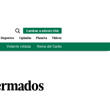
Cambiar a edición USA
Deportes
Opinión
Planeta
Videos
s
Volante cédula
Reina del Caribe
Clausura Juegos Centro
mermados