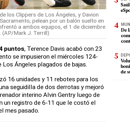
Saúl
eSpo
 de los Clippers de Los Ángeles, y Davion
e Sacramento, pelean por un balón suelto en
MUN
nfrentó a ambos equipos, el 1 de diciembre
De l
 (AP/Mark J. Terrill)
com
cont
4 puntos
, Terence Davis acabó con 23
DEP
nto se impusieron el miércoles 124-
Volu
 Los Ángeles plagados de bajas.
boni
de s
izó 16 unidades y 11 rebotes para los
 una seguidilla de dos derrotas y mejoró
trenador interino Alvin Gentry luego de
n un registro de 6-11 que le costó el
el mes pasado.