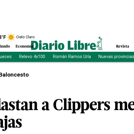
8
°F
Cielo Claro
undo
Economía
Revista
jueces
Relevo 4x100
Román Ramos Uría
Nuevas provincia
Baloncesto
lastan a Clippers 
ajas