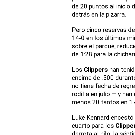
de 20 puntos al inicio
detrás en la pizarra.
Pero cinco reservas d
14-0 en los últimos mi
sobre el parqué, reduci
de 1:28 para la chicharr
Los
Clippers
han tenid
encima de .500 durante
no tiene fecha de regr
rodilla en julio — y ha
menos 20 tantos en 17
Luke Kennard encestó 
cuarto para los
Clippe
derrota al hilo, la sép