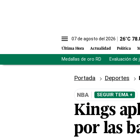
26
°C
78.
07 de agosto del 2026
Última Hora
Actualidad
Política
M
Medallas de oro RD
Evaluación de 
Portada
Deportes
NBA
SEGUIR TEMA +
Kings ap
por las b