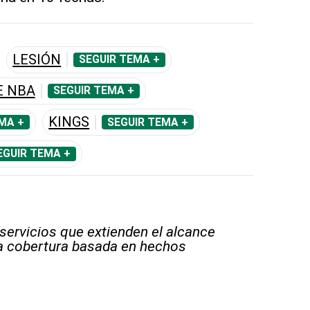
LESIÓN
SEGUIR TEMA +
E NBA
SEGUIR TEMA +
KINGS
MA +
SEGUIR TEMA +
EGUIR TEMA +
 servicios que extienden el alcance
la cobertura basada en hechos