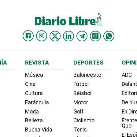
ÍA
REVISTA
DEPORTES
OPIN
Música
Baloncesto
ADC
Cine
Fútbol
Delant
Cultura
Béisbol
Editor
Farándula
Motor
De bue
Moda
Golf
En Dir
Belleza
Ciclismo
Frente
Quo
Buena Vida
Tenis
El Esp