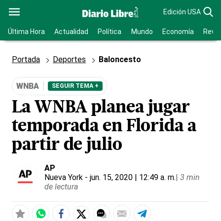
Edición USA
Última Hora
Actualidad
Política
Mundo
Economía
Revis
Portada
Deportes
Baloncesto
WNBA
SEGUIR TEMA +
La WNBA planea jugar
temporada en Florida a
partir de julio
AP
Nueva York
- jun. 15, 2020 | 12:49 a. m.
|
3 min
de lectura