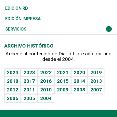
Ocenanía
Telecom.
Sociales
Tenis
El Espía
Historia
Revista
EDICIÓN RD
Caribe
Global y variable
Novedades
Olimpismo
Noticiero Poteleche
Martes de tecnología
Deportes
EDICIÓN IMPRESA
Resto del mundo
Economía personal
Podcast Arte Libre
Más deportes
Columnistas
Cambio climático
Opinión
SERVICIOS
Macroeconomía
Mi mascota
Resultados deportivos
Lecturas
Planeta
Efemérides
ARCHIVO HISTÓRICO
Hablando con el pediatra
Línea de hit
Más firmas
Hecho en casa
Cumpleaños
Accede al contenido de Diario Libre año por año
desde el 2004.
Diario de nutrición
BRV
Mundo gamer
RSS
Vida y familia
TBT Deportivo
Guía del dinero
Horóscopos
2024
2023
2022
2021
2020
2019
Eñe
2018
2017
2016
2015
2014
2013
Crucigramas
2012
2011
2010
2009
2008
2007
Celebrando la vida
2006
2005
2004
Sin complejos
En pocas palabras