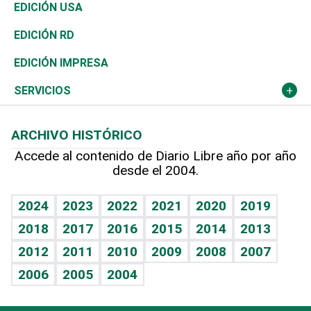
Reportajes
África
Vivienda
Buena Vida
Ciclismo
En Directo
Tecnología
Economía
EDICIÓN USA
Ocenanía
Telecom.
Sociales
Tenis
El Espía
Historia
Revista
EDICIÓN RD
Caribe
Global y variable
Novedades
Olimpismo
Noticiero Poteleche
Martes de tecnología
Deportes
EDICIÓN IMPRESA
Resto del mundo
Economía personal
Podcast Arte Libre
Más deportes
Columnistas
Cambio climático
Opinión
SERVICIOS
Macroeconomía
Mi mascota
Resultados deportivos
Lecturas
Planeta
Efemérides
ARCHIVO HISTÓRICO
Hablando con el pediatra
Línea de hit
Más firmas
Hecho en casa
Cumpleaños
Accede al contenido de Diario Libre año por año
desde el 2004.
Diario de nutrición
BRV
Mundo gamer
RSS
Vida y familia
TBT Deportivo
Guía del dinero
Horóscopos
2024
2023
2022
2021
2020
2019
Eñe
2018
2017
2016
2015
2014
2013
Crucigramas
2012
2011
2010
2009
2008
2007
Celebrando la vida
2006
2005
2004
Sin complejos
En pocas palabras