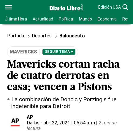
Edición USA
Última Hora
Actualidad
Política
Mundo
Economía
Revis
Portada
Deportes
Baloncesto
MAVERICKS
SEGUIR TEMA +
Mavericks cortan racha
de cuatro derrotas en
casa; vencen a Pistons
La combinación de Doncic y Porzingis fue
indetenible para Detroit
AP
Dallas
- abr. 22, 2021 | 05:54 a. m.
|
2 min de
lectura